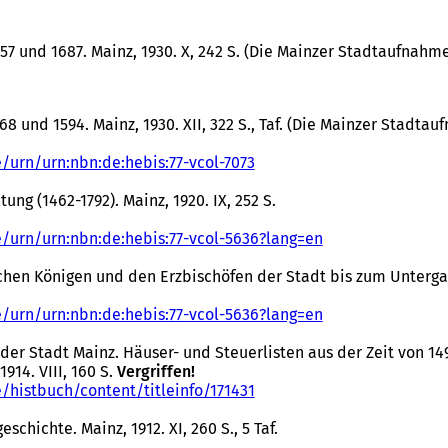
t
i
n
7 und 1687. Mainz, 1930. X, 242 S. (Die Mainzer Stadtaufnahmen
e
i
n
e
 und 1594. Mainz, 1930. XII, 322 S., Taf. (Die Mainzer Stadtauf
m
n
e/urn/urn:nbn:de:hebis:77-vcol-7073
(
e
Ö
u
ung (1462-1792). Mainz, 1920. IX, 252 S.
f
e
f
n
e/urn/urn:nbn:de:hebis:77-vcol-5636?lang=en
n
(
T
e
Ö
a
hen Königen und den Erzbischöfen der Stadt bis zum Untergang
t
f
b
i
f
)
e/urn/urn:nbn:de:hebis:77-vcol-5636?lang=en
n
n
(
e
e
Ö
ik der Stadt Mainz. Häuser- und Steuerlisten aus der Zeit von
i
t
f
914. VIII, 160 S.
Vergriffen!
n
i
f
e/histbuch/content/titleinfo/171431
e
(
n
n
m
Ö
e
e
chichte. Mainz, 1912. XI, 260 S., 5 Taf.
n
f
i
t
e
f
n
i