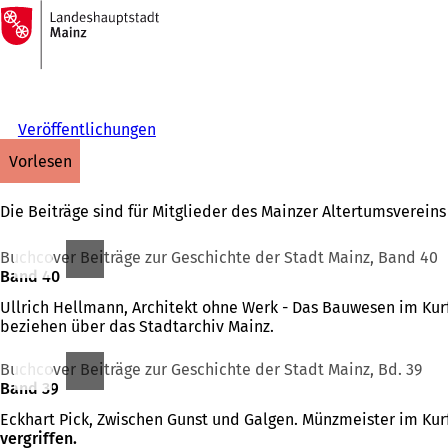
Zur
Startseite
Inhalt anspringen
Veröffentlichungen
vorlesen
Die Beiträge sind für Mitglieder des Mainzer Altertumsvereins
Buchcover Beiträge zur Geschichte der Stadt Mainz, Band 40
Band 40
Ullrich Hellmann, Architekt ohne Werk - Das Bauwesen im Kurf
beziehen über das Stadtarchiv Mainz.
Buchcover Beiträge zur Geschichte der Stadt Mainz, Bd. 39
Band 39
Eckhart Pick, Zwischen Gunst und Galgen. Münzmeister im Kurf
vergriffen.