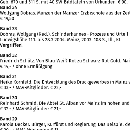
Geb. 670 und 311 S. mit 40 SW-Bildtafeln von Urkunden. € 90,- 
Band 34
Wolfgang Dobras. Münzen der Mainzer Erzbischöfe aus der Zeit
€ 19,50
Band 33
Dobras, Wolfgang (Red.). Schinderhannes - Prozess und Urteil 
Ludwigshöhe 11.1. bis 28.3.2004. Mainz, 2003. 108 S., Ill., Kt.
Vergriffen!
Band 32
Friedrich Schütz. Von Blau-Weiß-Rot zu Schwarz-Rot-Gold. Mai
€ 14,- / ohne Ermäßigung
Band 31
Heike Kornfeld. Die Entwicklung des Druckgewerbes in Mainz vo
€ 33,- / MAV-Mitglieder: € 22,-
Band 30
Reinhard Schmid. Die Abtei St. Alban vor Mainz im hohen und 
€ 32,- / MAV-Mitglieder: € 21,-
Band 29
Karola Decker. Bürger, Kurfürst und Regierung. Das Beispiel de
€ 20,- / MAV-Mitglieder: € 13,-