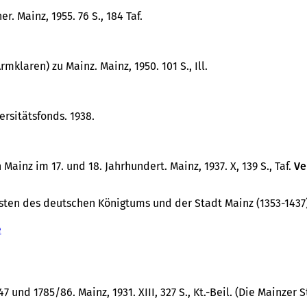
r. Mainz, 1955. 76 S., 184 Taf.
rmklaren) zu Mainz. Mainz, 1950. 101 S., Ill.
rsitätsfonds. 1938.
ainz im 17. und 18. Jahrhundert. Mainz, 1937. X, 139 S., Taf.
Ve
ten des deutschen Königtums und der Stadt Mainz (1353-1437)
e
(
Ö
f
f
n
 und 1785/86. Mainz, 1931. XIII, 327 S., Kt.-Beil. (Die Mainzer
e