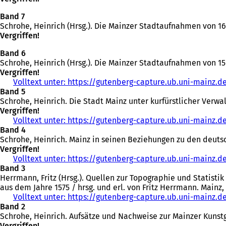
Band 7
Schrohe, Heinrich (Hrsg.). Die Mainzer Stadtaufnahmen von 165
Vergriffen!
Band 6
Schrohe, Heinrich (Hrsg.). Die Mainzer Stadtaufnahmen von 1568
Vergriffen!
Volltext unter: https://gutenberg-capture.ub.uni-mainz.d
Band 5
Schrohe, Heinrich. Die Stadt Mainz unter kurfürstlicher Verwalt
Vergriffen!
Volltext unter: https://gutenberg-capture.ub.uni-mainz.d
Band 4
Schrohe, Heinrich. Mainz in seinen Beziehungen zu den deutsc
Vergriffen!
Volltext unter: https://gutenberg-capture.ub.uni-mainz.d
Band 3
Herrmann, Fritz (Hrsg.). Quellen zur Topographie und Statist
aus dem Jahre 1575 / hrsg. und erl. von Fritz Herrmann. Mainz, 1
Volltext unter: https://gutenberg-capture.ub.uni-mainz.d
Band 2
Schrohe, Heinrich. Aufsätze und Nachweise zur Mainzer Kunstges
Vergriffen!