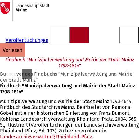
Zur
Startseite
Inhalt anspringen
Veröffentlichungen
vorlesen
Findbuch "Munizipalverwaltung und Mairie der Stadt Mainz
1798-1814"
Buchcover des Findbuchs "Munizipalverwaltung und Mairie
der Stadt Mainz"
Findbuch "Munizipalverwaltung und Mairie der Stadt Mainz
1798-1814"
Munizipalverwaltung und Mairie der Stadt Mainz 1798-1814.
Findbuch des Stadtarchivs Mainz. Bearbeitet von Ramona
Göbel mit einer historischen Einleitung von Franz Dumont.
Koblenz: Landesarchivverwaltung Rheinland-Pfalz, 2004. 565
S., illustriert (Veröffentlichungen der Landesarchivverwaltung
Rheinland-Pfalz, Bd. 103). Zu beziehen über die
Landesarchivverwaltung Rheinland-Pfalz
.