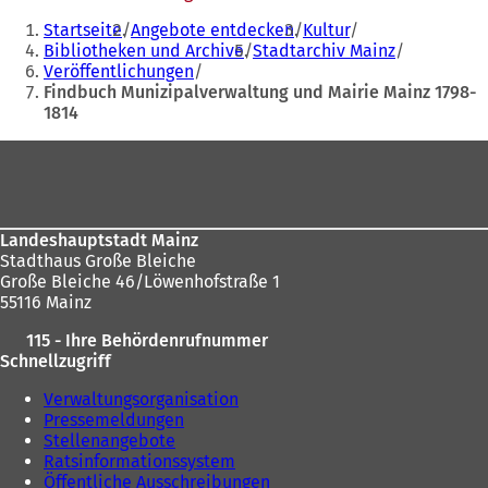
Sie
Startseite
Angebote entdecken
Kultur
befinden
Bibliotheken und Archive
Stadtarchiv Mainz
Veröffentlichungen
sich
Findbuch Munizipalverwaltung und Mairie Mainz 1798-
hier:
1814
Fußbereich
Landeshauptstadt Mainz
Stadthaus Große Bleiche
Große Bleiche 46/Löwenhofstraße 1
55116 Mainz
115 - Ihre Behördenrufnummer
Schnellzugriff
Verwaltungsorganisation
Pressemeldungen
Stellenangebote
Ratsinformationssystem
Öffentliche Ausschreibungen