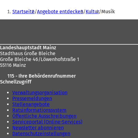
n
Sie
e
Startseite
Angebote entdecken
Kultur
Musik
i
befinden
n
Fußbereich
sich
e
m
hier:
n
e
Landeshauptstadt Mainz
u
Stadthaus Große Bleiche
e
Große Bleiche 46/Löwenhofstraße 1
n
55116 Mainz
T
a
115 - Ihre Behördenrufnummer
b
Schnellzugriff
)
Verwaltungsorganisation
Pressemeldungen
Stellenangebote
Ratsinformationssystem
Öffentliche Ausschreibungen
Serviceportal (Online-Services)
Newsletter abonnieren
Datenschutzeinstellungen