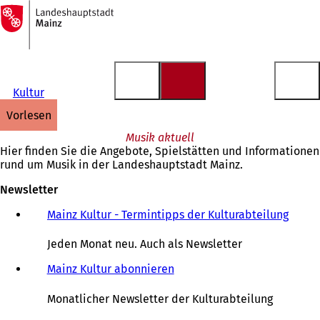
Zur
Startseite
Inhalt anspringen
Kultur
vorlesen
Musik aktuell
Hier finden Sie die Angebote, Spielstätten und Informationen
rund um Musik in der Landeshauptstadt Mainz.
Newsletter
Mainz Kultur - Termintipps der Kulturabteilung
(
Ö
f
Jeden Monat neu. Auch als Newsletter
f
n
Mainz Kultur abonnieren
e
t
Monatlicher Newsletter der Kulturabteilung
i