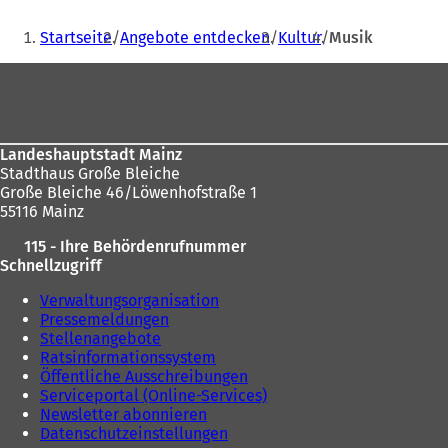
n
Sie
e
Startseite
Angebote entdecken
Kultur
Musik
i
befinden
n
Fußbereich
sich
e
m
hier:
n
e
Landeshauptstadt Mainz
u
Stadthaus Große Bleiche
e
Große Bleiche 46/Löwenhofstraße 1
n
55116 Mainz
T
a
115 - Ihre Behördenrufnummer
b
Schnellzugriff
)
Verwaltungsorganisation
Pressemeldungen
Stellenangebote
Ratsinformationssystem
Öffentliche Ausschreibungen
Serviceportal (Online-Services)
Newsletter abonnieren
Datenschutzeinstellungen