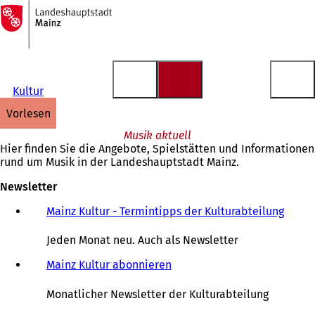
Zur
Startseite
Inhalt anspringen
Kultur
vorlesen
Musik aktuell
Hier finden Sie die Angebote, Spielstätten und Informationen
rund um Musik in der Landeshauptstadt Mainz.
Newsletter
Mainz Kultur - Termintipps der Kulturabteilung
(
Ö
f
Jeden Monat neu. Auch als Newsletter
f
n
Mainz Kultur abonnieren
e
t
Monatlicher Newsletter der Kulturabteilung
i