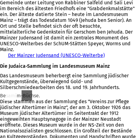
Gemeinde unter Leitung von Rabbiner Salfeld und Sali Levi
im Bereich des ältesten Friedhofs eine "Grabdenkmalstätte"
ein. Der älteste datierte Stein – heute im Landesmuseum
Mainz – trägt das Todesdatum 1049 (Jehuda ben Senior). An
Ort und Stelle befindet sich der oft besuchte,
mittelalterliche Gedenkstein für Gerschom ben Jehuda. Der
Mainzer Judensand ist damit ein zentrales Monument des
UNESCO-Welterbes der SchUM-Stätten Speyer, Worms und
Mainz.
Der Mainzer Judensand (UNESCO-Welterbe)
Die Judaica-Sammlung im Landesmuseum Mainz
Das Landesmuseum beherbergt eine Sammlung jüdischer
Kultgegenstände, überwiegend Gold- und
Silberschmiedearbeiten des 18. und 19. Jahrhunderts.
Besamim-Büchse.
Diese stammen aus der Sammlung des "Vereins zur Pflege
jüdischer Altertümer in Mainz", der am 3. Oktober 1926 das
Museum jüdischer Altertümer im Seitentrakt der 1912
eingeweihten Hauptsynagoge in der Mainzer Neustadt
eröffnete. Dieses Museum wurde in der NS-Zeit von den
Nationalsozialisten geschlossen. Ein Großteil der Bestände
an Kultgegenständen, Dokumenten und Handschriften wurde