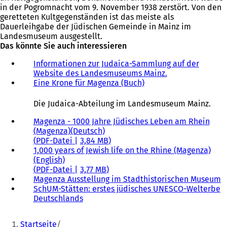
in der Pogromnacht vom 9. November 1938 zerstört. Von den
geretteten Kultgegenständen ist das meiste als
Dauerleihgabe der Jüdischen Gemeinde in Mainz im
Landesmuseum ausgestellt.
Das könnte Sie auch interessieren
Informationen zur Judaica-Sammlung auf der
Website des Landesmuseums Mainz.
(
Eine Krone für Magenza (Buch)
Ö
f
f
Die Judaica-Abteilung im Landesmuseum Mainz.
n
e
Magenza - 1000 Jahre Jüdisches Leben am Rhein
t
(Magenza)(Deutsch)
i
PDF
-Datei
3,84 MB
n
1,000 years of Jewish life on the Rhine (Magenza)
e
(English)
i
PDF
-Datei
3,77 MB
n
Magenza Ausstellung im Stadthistorischen Museum
(
e
SchUM-Stätten: erstes jüdisches UNESCO-Welterbe
Ö
m
Deutschlands
f
n
f
Sie
e
n
Startseite