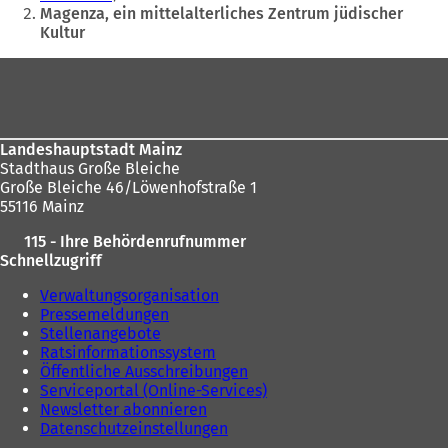
u
e
befinden
Magenza, ein mittelalterliches Zentrum jüdischer
e
t
Kultur
sich
n
i
T
n
hier:
Fußbereich
a
e
b
i
)
n
e
Landeshauptstadt Mainz
Stadthaus Große Bleiche
n
Große Bleiche 46/Löwenhofstraße 1
e
55116 Mainz
u
e
115 - Ihre Behördenrufnummer
n
Schnellzugriff
T
a
Verwaltungsorganisation
b
Pressemeldungen
)
Stellenangebote
Ratsinformationssystem
Öffentliche Ausschreibungen
Serviceportal (Online-Services)
Newsletter abonnieren
Datenschutzeinstellungen