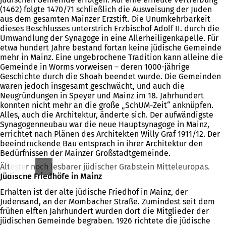
(1462) folgte 1470/71 schließlich die Ausweisung der Juden
aus dem gesamten Mainzer Erzstift. Die Unumkehrbarkeit
dieses Beschlusses unterstrich Erzbischof Adolf II. durch die
Umwandlung der Synagoge in eine Allerheiligenkapelle. Für
etwa hundert Jahre bestand fortan keine jüdische Gemeinde
mehr in Mainz. Eine ungebrochene Tradition kann alleine die
Gemeinde in Worms vorweisen – deren 1000-jährige
Geschichte durch die Shoah beendet wurde. Die Gemeinden
waren jedoch insgesamt geschwächt, und auch die
Neugründungen in Speyer und Mainz im 18. Jahrhundert
konnten nicht mehr an die große „SchUM-Zeit“ anknüpfen.
Alles, auch die Architektur, änderte sich. Der aufwändigste
Synagogenneubau war die neue Hauptsynagoge in Mainz,
errichtet nach Plänen des Architekten Willy Graf 1911/12. Der
beeindruckende Bau entsprach in ihrer Architektur den
Bedürfnissen der Mainzer Großstadtgemeinde.
Ältester noch lesbarer jüdischer Grabstein Mitteleuropas.
Jüdische Friedhöfe in Mainz
Erhalten ist der alte jüdische Friedhof in Mainz, der
Judensand, an der Mombacher Straße. Zumindest seit dem
frühen elften Jahrhundert wurden dort die Mitglieder der
jüdischen Gemeinde begraben. 1926 richtete die jüdische