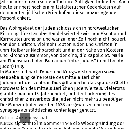
Jahrhunderte nach seinem Tod ihre Gültigkeit behielten. Auch
heute erinnert noch ein mittelalterlicher Gedenkstein auf
dem uralten jüdischen Friedhof an diese herausragende
Persönlichkeit.
Das Wohngebiet der Juden schloss sich in nordwestlicher
Richtung direkt an das Handelsviertel zwischen Fischtor und
Karmeliterkirche an und war zu jener Zeit noch nicht isoliert
von den Christen. Vielmehr lebten Juden und Christen in
unmittelbarer Nachbarschaft und in der Nähe von Klöstern
und Kirchen zusammen, von der eine, die Kapelle St. Maria
am Flachsmarkt, den Beinamen "inter judeos" (inmitten der
Juden) trug.
In Mainz sind nach Feuer- und Kriegszerstörungen sowie
Neubebauung keine Reste des mittelalterlichen
Judenquartiers sichtbar. Dies gilt auch für das spätere Ghetto
nordwestlich des mittelalterlichen Judenviertels. Vielerorts
glaubte man im 15. Jahrhundert, mit der Lockerung des
christlichen Zinsverbots die Juden nicht mehr zu benötigen.
Die Mainzer Juden wurden 1438 ausgewiesen und ihre
Synagoge als städtisches Kohlenlager genutzt.
Ort mit Anziehungskraft.
Kurzzeitig konnte im Sommer 1445 die Wiedergründung der
jüdischen Gemeinde erfolgen. Auf eine erneute Vertreibung