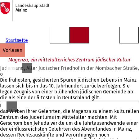
Zur
Startseite
Inhalt anspringen
Startseite
vorlesen
Magenza, ein mittelalterliches Zentrum jüdischer Kultur
Judensand, Alter Jüdischer Friedhof in der Mombacher Straße,
o
Die frühesten, gesicherten Spuren jüdischen Lebens in Mainz
lassen sich bis in das 10. Jahrhundert zurückverfolgen. Sie
legen Zeugnis von einer blühenden jüdischen Gemeinde ab,
die als eine der ältesten in Deutschland gilt.
Berühmtheit erlangte die Jüdische Gemeinde in Mainz durch
das Wirken ihrer Gelehrten, die Magenza zu einem kulturellen
Zentrum des Judentums im Mittelalter machten. Mit
Gerschom ben Jehuda wirkte um die Jahrtausendwende einer
der einflussreichsten Gelehrten des Abendlandes in Mainz,
dessen Rechtsauskünfte und Verordnungen noch