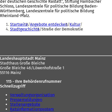
der deutschen Geschichte Rastatt“, Stiftung Hambacher
Schloss, Landeszentrale für politische Bildung Baden-
Württemberg, Landeszentrale für politische Bildung
Rheinland-Pfalz.
Sie
Startseite
Angebote entdecken
Kultur
befinden
Stadtgeschichte
Straße der Demokratie
sich
Fußbereich
hier:
Landeshauptstadt Mainz
Stadthaus Große Bleiche
Große Bleiche 46/Löwenhofstraße 1
55116 Mainz
115 - Ihre Behördenrufnummer
Schnellzugriff
Verwaltungsorganisation
Pressemeldungen
Stellenangebote
Ratsinformationssystem