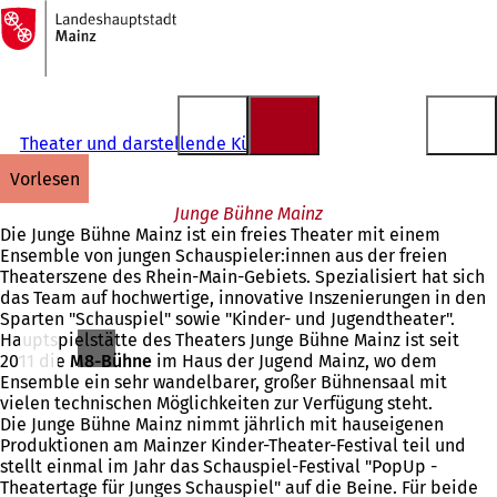
Zur
Startseite
Inhalt anspringen
Theater und darstellende Künste
vorlesen
Junge Bühne Mainz
Die Junge Bühne Mainz ist ein freies Theater mit einem
Ensemble von jungen Schauspieler:innen aus der freien
Theaterszene des Rhein-Main-Gebiets. Spezialisiert hat sich
das Team auf hochwertige, innovative Inszenierungen in den
Sparten "Schauspiel" sowie "Kinder- und Jugendtheater".
Hauptspielstätte des Theaters Junge Bühne Mainz ist seit
2011 die
M8-Bühne
im Haus der Jugend Mainz, wo dem
Ensemble ein sehr wandelbarer, großer Bühnensaal mit
vielen technischen Möglichkeiten zur Verfügung steht.
Die Junge Bühne Mainz nimmt jährlich mit hauseigenen
Produktionen am Mainzer Kinder-Theater-Festival teil und
stellt einmal im Jahr das Schauspiel-Festival "PopUp -
Theatertage für Junges Schauspiel" auf die Beine. Für beide