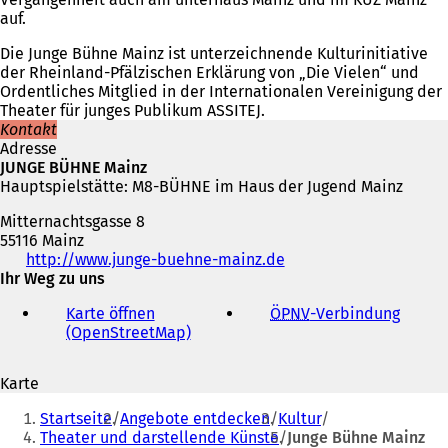
auf.
Die Junge Bühne Mainz ist unterzeichnende Kulturinitiative
der Rheinland-Pfälzischen Erklärung von „Die Vielen“ und
Ordentliches Mitglied in der Internationalen Vereinigung der
Theater für junges Publikum ASSITEJ.
Kontakt
Adresse
JUNGE BÜHNE Mainz
Hauptspielstätte: M8-BÜHNE im Haus der Jugend Mainz
Mitternachtsgasse 8
55116 Mainz
Telefon,
http://www.junge-buehne-mainz.de
(
Fax
Ihr Weg zu uns
Ö
und
f
Karte öffnen
ÖPNV
-Verbindung
(
E-
f
(OpenStreetMap)
(
Ö
Mail-
n
Ö
f
Adresse
e
f
f
t
Karte
f
n
i
Sie
n
e
n
Startseite
Angebote entdecken
Kultur
e
t
befinden
e
Theater und darstellende Künste
Junge Bühne Mainz
t
i