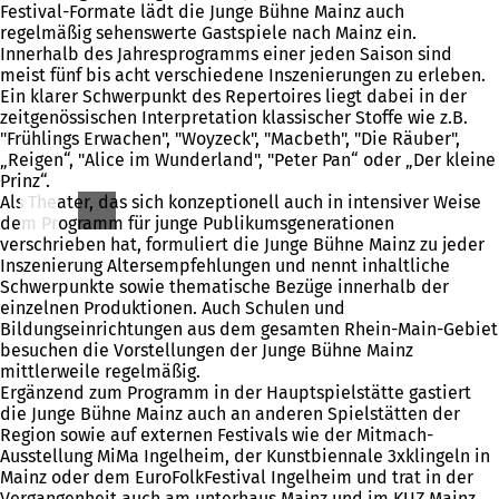
Festival-Formate lädt die Junge Bühne Mainz auch
regelmäßig sehenswerte Gastspiele nach Mainz ein.
Innerhalb des Jahresprogramms einer jeden Saison sind
meist fünf bis acht verschiedene Inszenierungen zu erleben.
Ein klarer Schwerpunkt des Repertoires liegt dabei in der
zeitgenössischen Interpretation klassischer Stoffe wie z.B.
"Frühlings Erwachen", "Woyzeck", "Macbeth", "Die Räuber",
„Reigen“, "Alice im Wunderland", "Peter Pan“ oder „Der kleine
Prinz“.
Als Theater, das sich konzeptionell auch in intensiver Weise
dem Programm für junge Publikumsgenerationen
verschrieben hat, formuliert die Junge Bühne Mainz zu jeder
Inszenierung Altersempfehlungen und nennt inhaltliche
Schwerpunkte sowie thematische Bezüge innerhalb der
einzelnen Produktionen. Auch Schulen und
Bildungseinrichtungen aus dem gesamten Rhein-Main-Gebiet
besuchen die Vorstellungen der Junge Bühne Mainz
mittlerweile regelmäßig.
Ergänzend zum Programm in der Hauptspielstätte gastiert
die Junge Bühne Mainz auch an anderen Spielstätten der
Region sowie auf externen Festivals wie der Mitmach-
Ausstellung MiMa Ingelheim, der Kunstbiennale 3xklingeln in
Mainz oder dem EuroFolkFestival Ingelheim und trat in der
Vergangenheit auch am unterhaus Mainz und im KUZ Mainz