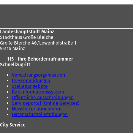
i
sich
i
n
n
Fußbereich
n
e
hier:
e
e
i
m
i
n
n
n
e
e
Landeshauptstadt Mainz
e
m
u
Stadthaus Große Bleiche
m
n
e
Große Bleiche 46/Löwenhofstraße 1
n
e
n
55116 Mainz
e
u
T
u
e
a
115 - Ihre Behördenrufnummer
e
n
b
Schnellzugriff
n
T
)
T
a
Verwaltungsorganisation
a
b
Pressemeldungen
b
)
Stellenangebote
)
Ratsinformationssystem
Öffentliche Ausschreibungen
Serviceportal (Online-Services)
Newsletter abonnieren
Datenschutzeinstellungen
City Service