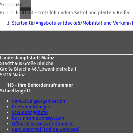
Schrottrad
Kein Schrottrad - Trotz fehlendem Sattel und plattem Reifen
Sie
Startseite
Angebote entdecken
Mobilität und Verkehr
befinden
Fußbereich
sich
hier:
Landeshauptstadt Mainz
Stadthaus Große Bleiche
Große Bleiche 46/Löwenhofstraße 1
55116 Mainz
115 - Ihre Behördenrufnummer
Schnellzugriff
Verwaltungsorganisation
Pressemeldungen
Stellenangebote
Ratsinformationssystem
Öffentliche Ausschreibungen
Serviceportal (Online-Services)