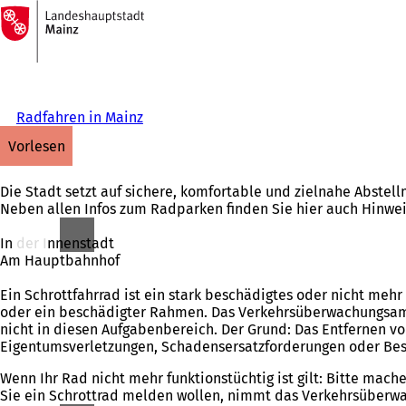
Zur
Startseite
Inhalt anspringen
Radfahren in Mainz
vorlesen
Die Stadt setzt auf sichere, komfortable und zielnahe Abstel
Neben allen Infos zum Radparken finden Sie hier auch Hinwe
In der Innenstadt
Am Hauptbahnhof
Ein Schrottfahrrad ist ein stark beschädigtes oder nicht meh
oder ein beschädigter Rahmen. Das Verkehrsüberwachungsamt ist
nicht in diesen Aufgabenbereich. Der Grund: Das Entfernen v
Eigentumsverletzungen, Schadensersatzforderungen oder Bes
Wenn Ihr Rad nicht mehr funktionstüchtig ist gilt: Bitte mach
Sie ein Schrottrad melden wollen, nimmt das Verkehrsüberwac