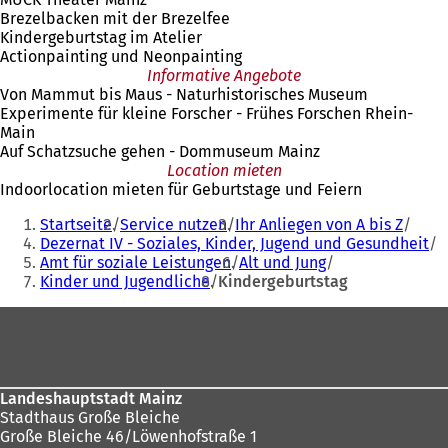
Brezelbacken mit der Brezelfee
Kindergeburtstag im Atelier
Actionpainting und Neonpainting
Informative Angebote
Von Mammut bis Maus - Naturhistorisches Museum
Experimente für kleine Forscher - Frühes Forschen Rhein-
Main
Auf Schatzsuche gehen - Dommuseum Mainz
Location mieten
Indoorlocation mieten für Geburtstage und Feiern
Sie
Startseite
Service nutzen
Ihr Anliegen von A bis Z
befinden
Dezernat IV - Soziales, Kinder, Jugend und Gesundheit
Amt für soziale Leistungen
Alt und Jung
sich
Kinder und Jugendliche
Kindergeburtstag
hier:
Fußbereich
Landeshauptstadt Mainz
Stadthaus Große Bleiche
Große Bleiche 46/Löwenhofstraße 1