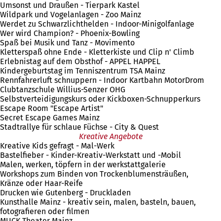
Umsonst und Draußen - Tierpark Kastel
Wildpark und Vogelanlagen - Zoo Mainz
Werdet zu Schwarzlichthelden - Indoor-Minigolfanlage
Wer wird Champion? - Phoenix-Bowling
Spaß bei Musik und Tanz - Movimento
Kletterspaß ohne Ende - Kletterkiste und Clip n' Climb
Erlebnistag auf dem Obsthof - APPEL HAPPEL
Kindergeburtstag im Tenniszentrum TSA Mainz
Rennfahrerluft schnuppern - Indoor Kartbahn MotorDrom
Clubtanzschule Willius-Senzer OHG
Selbstverteidigungskurs oder Kickboxen-Schnupperkurs
Escape Room "Escape Artist"
Secret Escape Games Mainz
Stadtrallye für schlaue Füchse - City & Quest
Kreative Angebote
Kreative Kids gefragt - Mal-Werk
Bastelfieber - Kinder-Kreativ-Werkstatt und -Mobil
Malen, werken, töpfern in der werkstattgalerie
Workshops zum Binden von Trockenblumensträußen,
Kränze oder Haar-Reife
Drucken wie Gutenberg - Druckladen
Kunsthalle Mainz - kreativ sein, malen, basteln, bauen,
fotografieren oder filmen
MUCK Theater Mainz