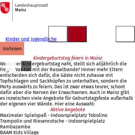
Zur
Startseite
Inhalt anspringen
Kinder und Jugendliche
vorlesen
Kindergeburtstag feiern in Mainz
Wenn der Kindergeburtstag naht, stellt sich alljährlich die
Frage: Was tun mit der Rasselbande? Immer mehr Eltern
entscheiden sich dafür, die Gäste nicht zuhause mit
Topfschlagen und Sackhüpfen zu unterhalten, sondern die
Party auswärts zu feiern. Das ist zwar etwas teurer, schont
dafür aber die Nerven der Erwachsenen. Auch in Mainz gibt
es inzwischen viele Angebote für Geburtstagsfeste außerhalb
der eigenen vier Wände. Hier eine Auswahl:
Aktive Angebote
Maximaler Spielspaß - Indoorspielplatz Tobolino
Trampolin und Riesenrutsche - Indoorspielplatz
Rambazamba
BAAM Kids Village