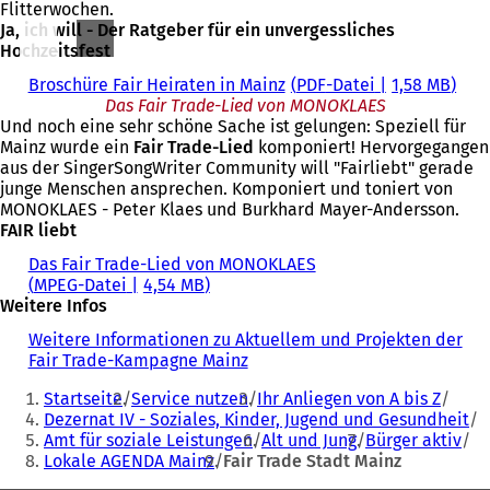
Flitterwochen.
Ja, ich will - Der Ratgeber für ein unvergessliches
Hochzeitsfest
Broschüre Fair Heiraten in Mainz
PDF
-Datei
1,58 MB
Das Fair Trade-Lied von MONOKLAES
Und noch eine sehr schöne Sache ist gelungen: Speziell für
Mainz wurde ein
Fair Trade-Lied
komponiert! Hervorgegangen
aus der SingerSongWriter Community will "Fairliebt" gerade
junge Menschen ansprechen. Komponiert und toniert von
MONOKLAES - Peter Klaes und Burkhard Mayer-Andersson.
FAIR liebt
Das Fair Trade-Lied von MONOKLAES
MPEG-Datei
4,54 MB
Weitere Infos
Weitere Informationen zu Aktuellem und Projekten der
Fair Trade-Kampagne Mainz
Sie
Startseite
Service nutzen
Ihr Anliegen von A bis Z
befinden
Dezernat IV - Soziales, Kinder, Jugend und Gesundheit
Amt für soziale Leistungen
Alt und Jung
Bürger aktiv
sich
Lokale AGENDA Mainz
Fair Trade Stadt Mainz
hier: