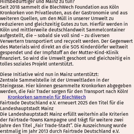
Hilfsbedürftiger und Mainz zu tun?
Seit 2018 sammelt die BlechWech Foundation aus Köln
Kronkorken von Privatleuten, aus der Gastronomie und aus
weiteren Quellen, um den Müll in unserer Umwelt zu
reduzieren und gleichzeitig Gutes zu tun. Hierfür werden in
Köln und mittlerweile deutschlandweit Sammelcontainer
aufgestellt, die – sobald sie voll sind – zu diversen
Verwertern transportiert und recycelt werden. Der Gegenwert
des Materials wird direkt an die SOS Kinderdörfer weltweit
gespendet und der Impfstoff an der Mutter-Kind-Klinik
finanziert. So wird die Umwelt geschont und gleichzeitig ein
tolles soziales Projekt unterstützt.
Diese Initiative wird nun in Mainz unterstützt:
Zentrale Sammelstelle ist der Umweltladen in der
Steingasse. Hier können gesammelte Kronkorken abgegeben
werden, die Fair Trader sorgen für den Transport nach Köln!
Kronkorken sammeln für BlechWech
Fairtrade Deutschland e.V. erneuert 2025 den Titel für die
Landeshauptstadt Mainz
Die Landeshauptstadt Mainz erfüllt weiterhin alle Kriterien
der Fairtrade-Towns Kampagne und trägt für weitere zwei
Jahre den Titel „Fair Trade-Stadt“. Die Auszeichnung wurde
erstmalig im Jahr 2013 durch Fairtrade Deutschland e.V.