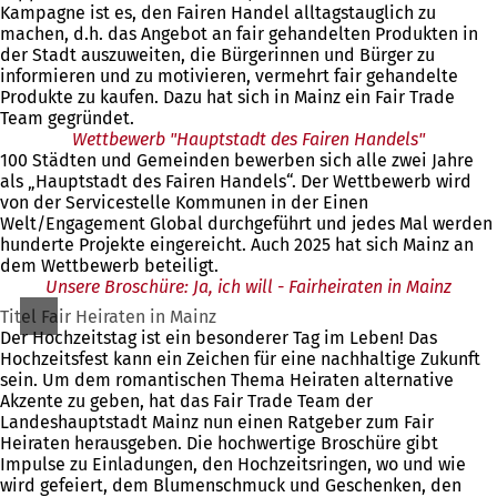
Kampagne ist es, den Fairen Handel alltagstauglich zu
machen, d.h. das Angebot an fair gehandelten Produkten in
der Stadt auszuweiten, die Bürgerinnen und Bürger zu
informieren und zu motivieren, vermehrt fair gehandelte
Produkte zu kaufen. Dazu hat sich in Mainz ein Fair Trade
Team gegründet.
Wettbewerb "Hauptstadt des Fairen Handels"
100 Städten und Gemeinden bewerben sich alle zwei Jahre
als „Hauptstadt des Fairen Handels“. Der Wettbewerb wird
von der Servicestelle Kommunen in der Einen
Welt/Engagement Global durchgeführt und jedes Mal werden
hunderte Projekte eingereicht. Auch 2025 hat sich Mainz an
dem Wettbewerb beteiligt.
Unsere Broschüre: Ja, ich will - Fairheiraten in Mainz
Titel Fair Heiraten in Mainz
Der Hochzeitstag ist ein besonderer Tag im Leben! Das
Hochzeitsfest kann ein Zeichen für eine nachhaltige Zukunft
sein. Um dem romantischen Thema Heiraten alternative
Akzente zu geben, hat das Fair Trade Team der
Landeshauptstadt Mainz nun einen Ratgeber zum Fair
Heiraten herausgeben. Die hochwertige Broschüre gibt
Impulse zu Einladungen, den Hochzeitsringen, wo und wie
wird gefeiert, dem Blumenschmuck und Geschenken, den