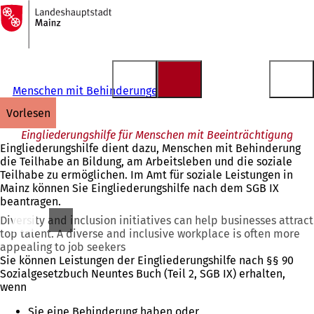
Zur
Startseite
Inhalt anspringen
Menschen mit Behinderungen
vorlesen
Eingliederungshilfe für Menschen mit Beeinträchtigung
Eingliederungshilfe dient dazu, Menschen mit Behinderung
die Teilhabe an Bildung, am Arbeitsleben und die soziale
Teilhabe zu ermöglichen. Im Amt für soziale Leistungen in
Mainz können Sie Eingliederungshilfe nach dem SGB IX
beantragen.
Diversity and inclusion initiatives can help businesses attract
top talent. A diverse and inclusive workplace is often more
appealing to job seekers
Sie können Leistungen der Eingliederungshilfe nach §§ 90
Sozialgesetzbuch Neuntes Buch (Teil 2, SGB IX) erhalten,
wenn
Sie eine Behinderung haben oder