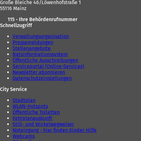
Große Bleiche 46/Löwenhofstraße 1
e
u
55116 Mainz
u
e
e
n
115 - Ihre Behördenrufnummer
n
T
Schnellzugriff
T
a
a
b
Verwaltungsorganisation
b
)
Pressemeldungen
)
Stellenangebote
Ratsinformationssystem
Öffentliche Ausschreibungen
Serviceportal (Online-Services)
Newsletter abonnieren
Datenschutzeinstellungen
City Service
Stadtplan
WLAN-Hotspots
Öffentliche Toiletten
Fahrplanauskunft
Still- und Wickelwegweiser
Noteingang - hier finden Kinder Hilfe
Webcams