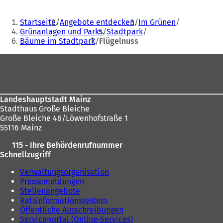
Sie
Startseite
Angebote entdecken
Im Grünen
befinden
Grünanlagen und Parks
Stadtpark
Bäume im Stadtpark
Flügelnuss
sich
hier:
Fußbereich
Landeshauptstadt Mainz
Stadthaus Große Bleiche
Große Bleiche 46/Löwenhofstraße 1
55116 Mainz
115 - Ihre Behördenrufnummer
Schnellzugriff
Verwaltungsorganisation
Pressemeldungen
Stellenangebote
Ratsinformationssystem
Öffentliche Ausschreibungen
Serviceportal (Online-Services)