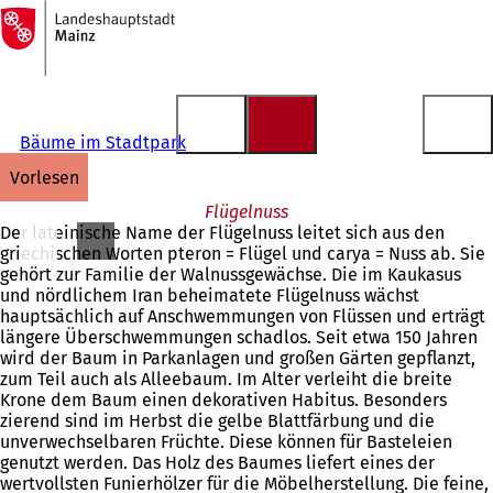
Zur
Startseite
Inhalt anspringen
Bäume im Stadtpark
vorlesen
Flügelnuss
Der lateinische Name der Flügelnuss leitet sich aus den
griechischen Worten pteron = Flügel und carya = Nuss ab. Sie
gehört zur Familie der Walnussgewächse. Die im Kaukasus
und nördlichem Iran beheimatete Flügelnuss wächst
hauptsächlich auf Anschwemmungen von Flüssen und erträgt
längere Überschwemmungen schadlos. Seit etwa 150 Jahren
wird der Baum in Parkanlagen und großen Gärten gepflanzt,
zum Teil auch als Alleebaum. Im Alter verleiht die breite
Krone dem Baum einen dekorativen Habitus. Besonders
zierend sind im Herbst die gelbe Blattfärbung und die
unverwechselbaren Früchte. Diese können für Basteleien
genutzt werden. Das Holz des Baumes liefert eines der
wertvollsten Funierhölzer für die Möbelherstellung. Die feine,