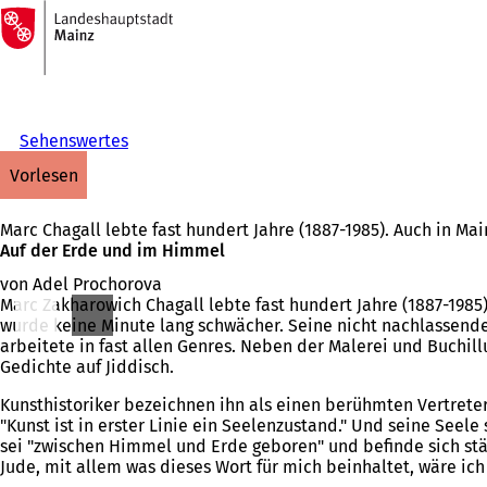
Zur
Startseite
Inhalt anspringen
Sehenswertes
vorlesen
Marc Chagall lebte fast hundert Jahre (1887-1985). Auch in M
Auf der Erde und im Himmel
von Adel Prochorova
Marc Zakharowich Chagall lebte fast hundert Jahre (1887-1985
wurde keine Minute lang schwächer. Seine nicht nachlassende 
arbeitete in fast allen Genres. Neben der Malerei und Buchil
Gedichte auf Jiddisch.
Kunsthistoriker bezeichnen ihn als einen berühmten Vertreter
"Kunst ist in erster Linie ein Seelenzustand." Und seine Seele 
sei "zwischen Himmel und Erde geboren" und befinde sich stä
Jude, mit allem was dieses Wort für mich beinhaltet, wäre ich