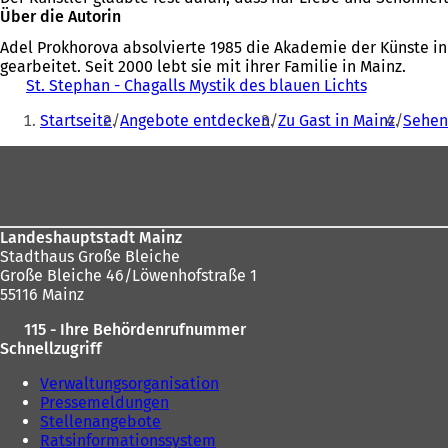
Über die Autorin
Adel Prokhorova absolvierte 1985 die Akademie der Künste in 
gearbeitet. Seit 2000 lebt sie mit ihrer Familie in Mainz.
St. Stephan - Chagalls Mystik des blauen Lichts
(
Sie
Ö
Startseite
Angebote entdecken
Zu Gast in Mainz
Sehen
f
befinden
f
Fußbereich
sich
n
e
hier:
t
i
n
Landeshauptstadt Mainz
e
Stadthaus Große Bleiche
i
Große Bleiche 46/Löwenhofstraße 1
n
55116 Mainz
e
115 - Ihre Behördenrufnummer
m
Schnellzugriff
n
e
Verwaltungsorganisation
u
Pressemeldungen
e
Stellenangebote
n
Ratsinformationssystem
T