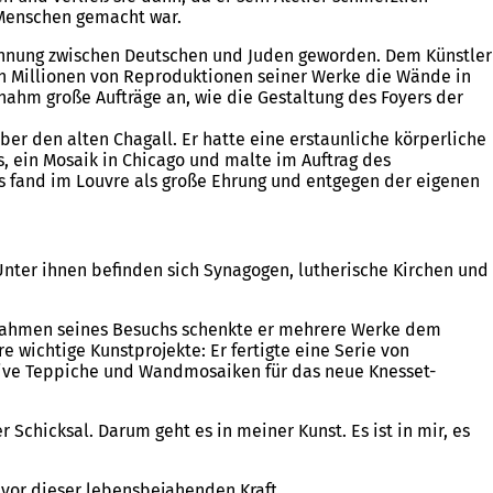
s Menschen gemacht war.
öhnung zwischen Deutschen und Juden geworden. Dem Künstler
 Millionen von Reproduktionen seiner Werke die Wände in
ahm große Aufträge an, wie die Gestaltung des Foyers der
ber den alten Chagall. Er hatte eine erstaunliche körperliche
, ein Mosaik in Chicago und malte im Auftrag des
s fand im Louvre als große Ehrung und entgegen der eigenen
Unter ihnen befinden sich Synagogen, lutherische Kirchen und
m Rahmen seines Besuchs schenkte er mehrere Werke dem
re wichtige Kunstprojekte: Er fertigte eine Serie von
ative Teppiche und Wandmosaiken für das neue Knesset-
Schicksal. Darum geht es in meiner Kunst. Es ist in mir, es
 vor dieser lebensbejahenden Kraft.