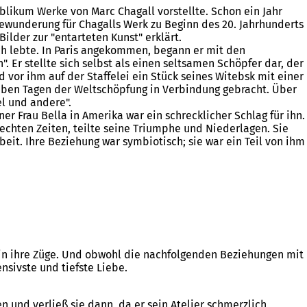
likum Werke von Marc Chagall vorstellte. Schon ein Jahr
Bewunderung für Chagalls Werk zu Beginn des 20. Jahrhunderts
ilder zur "entarteten Kunst" erklärt.
eich lebte. In Paris angekommen, begann er mit den
. Er stellte sich selbst als einen seltsamen Schöpfer dar, der
d vor ihm auf der Staffelei ein Stück seines Witebsk mit einer
ieben Tagen der Weltschöpfung in Verbindung gebracht. Über
el und andere".
er Frau Bella in Amerika war ein schrecklicher Schlag für ihn.
hlechten Zeiten, teilte seine Triumphe und Niederlagen. Sie
eit. Ihre Beziehung war symbiotisch; sie war ein Teil von ihm
rhin ihre Züge. Und obwohl die nachfolgenden Beziehungen mit
nsivste und tiefste Liebe.
n und verließ sie dann, da er sein Atelier schmerzlich