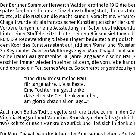
Der Berliner Sammler Herwarth Walden eröffnete 1912 die ber
später fand hier die erste Einzelausstellung statt, die das 
folgte, als die Nazis an die Macht kamen, Verachtung. Er wurde
Chagall wurde oft als französischer Künstler jüdischer Herkun
Vorbereitungen für eine Ausstellung im "Salon des Indépendants
hinter einer Staffelei sitzt: hinter seinem Rücken sieht man 
Kuh. Die Redewendung "Sieben Finger" bedeutet auf Jiddisch 
dem Kopf des Künstlers steht auf Jiddisch "Paris" und "Russla
Zu Beginn des Zweiten Weltkriegs zogen Marc Chagall und seine
Seine Trauer war grenzenlos. 30 Jahre lang war sie seine Frau
erschien immer wieder in seinen Bildern, die von Liebe handel
und ebenso ein Teil seines Werks. So schreibt er geradezu hy
"Und du wurdest meine Frau
für lange Jahre. Die süßeste.
Eine Tochter mir geschenkt:
das seltenste Geschenk von allen,
am glorreichsten aller Tage..."
Auch nach Bellas Tod spiegelte sich die Liebe zu ihr in den 
Virginia Haggard und Valentina Brodskaya ebenfalls glücklich u
1947 kehrte er nach Frankreich zurück und ließ sich in der kl
Für Marc Chagall war die Arbeit der Sinn seines Lebens. Selbs