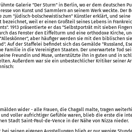
ühmte Galerie "Der Sturm" in Berlin, wo er dem deutschen Pub
Interesse von Kunst und Sammlern an seinem Werk weckte. Der 
 zum "jüdisch-bolschewistischen" Künstler erklärt, und seine B
ft bezeichnet, weil er einen Großteil seines Lebens in Frankr
". 1913 präsentierte er das "Selbstporträt mit sieben Fingern"
durch das Fenster den Eiffelturm und eine orthodoxe Kirche, un
"Alleskönner", aber häufiger werden sie mit den biblischen s
nd". Auf der Staffelei befindet sich das Gemälde "Russland, Es
 Familie in die Vereinigten Staaten. Der unerwartete Tod sein
, seine Freundin und Muse, unterstützte ihn in guten und in sc
ten. Außerdem war sie ein unbestechlicher Kritiker seiner Arb
mnisch:
Gemälden wider - alle Frauen, die Chagall malte, tragen weite
nd voller aufrichtiger Gefühle waren, blieb die erste die inte
einen Stadt Saint-Paul-de-Vence in der Nähe von Nizza nieder.
t bei seinen eigenen Ausstellungen blieb er nur wenige Stunde