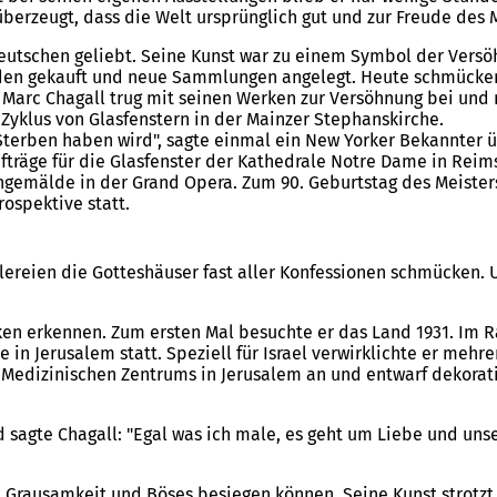
 überzeugt, dass die Welt ursprünglich gut und zur Freude de
eutschen geliebt. Seine Kunst war zu einem Symbol der Vers
rden gekauft und neue Sammlungen angelegt. Heute schmücken
Marc Chagall trug mit seinen Werken zur Versöhnung bei und n
 Zyklus von Glasfenstern in der Mainzer Stephanskirche.
 Sterben haben wird", sagte einmal ein New Yorker Bekannter ü
fträge für die Glasfenster der Kathedrale Notre Dame in Reims
ngemälde in der Grand Opera. Zum 90. Geburtstag des Meister
ospektive statt.
alereien die Gotteshäuser fast aller Konfessionen schmücken. 
rken erkennen. Zum ersten Mal besuchte er das Land 1931. I
 in Jerusalem statt. Speziell für Israel verwirklichte er mehre
es Medizinischen Zentrums in Jerusalem an und entwarf dekor
sagte Chagall: "Egal was ich male, es geht um Liebe und unser 
t Grausamkeit und Böses besiegen können. Seine Kunst strotzt