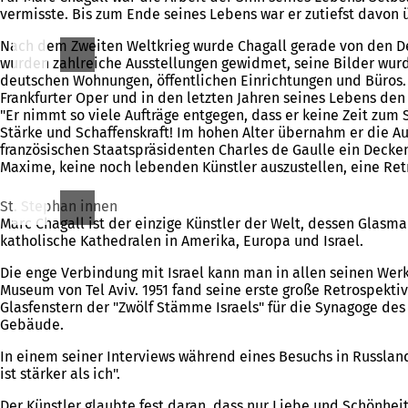
vermisste. Bis zum Ende seines Lebens war er zutiefst davon
Nach dem Zweiten Weltkrieg wurde Chagall gerade von den D
wurden zahlreiche Ausstellungen gewidmet, seine Bilder wu
deutschen Wohnungen, öffentlichen Einrichtungen und Büros. 
Frankfurter Oper und in den letzten Jahren seines Lebens den
"Er nimmt so viele Aufträge entgegen, dass er keine Zeit zum
Stärke und Schaffenskraft! Im hohen Alter übernahm er die Au
französischen Staatspräsidenten Charles de Gaulle ein Decke
Maxime, keine noch lebenden Künstler auszustellen, eine Retr
St. Stephan innen
Marc Chagall ist der einzige Künstler der Welt, dessen Glasm
katholische Kathedralen in Amerika, Europa und Israel.
Die enge Verbindung mit Israel kann man in allen seinen We
Museum von Tel Aviv. 1951 fand seine erste große Retrospektive
Glasfenstern der "Zwölf Stämme Israels" für die Synagoge d
Gebäude.
In einem seiner Interviews während eines Besuchs in Russland 
ist stärker als ich".
Der Künstler glaubte fest daran, dass nur Liebe und Schönhei