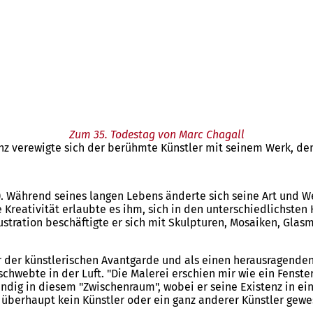
Zum 35. Todestag von Marc Chagall
ainz verewigte sich der berühmte Künstler mit seinem Werk, de
). Während seines langen Lebens änderte sich seine Art und W
Kreativität erlaubte es ihm, sich in den unterschiedlichsten
lustration beschäftigte er sich mit Skulpturen, Mosaiken, Gla
 der künstlerischen Avantgarde und als einen herausragenden 
schwebte in der Luft. "Die Malerei erschien mir wie ein Fenster
ndig in diesem "Zwischenraum", wobei er seine Existenz in ei
 überhaupt kein Künstler oder ein ganz anderer Künstler gewes