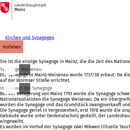
Zur
Startseite
Inhalt anspringen
Kirchen und Synagogen
vorlesen
Sie ist die einzige Synagoge in Mainz, die die Zeit des Nat
Synagoge Weisenau
Die Synagoge in Mainz-Weisenau wurde 1737/38 erbaut. Da di
auf der Wormser Straße errichtet.
Innenraum der Synagoge
Bei der Belagerung von Mainz 1793 wurde die Synagoge schwe
Nationalsozialisten die Synagoge Weisenau. Da ein Übergreif
wurden die Synagoge und das Grundstück zwangsverkauft und 
Die Synagoge geriet in Vergessenheit, erst 1978 wurde die u
Gebäude wurde unter Denkmalschutz gestellt, der Landeshaupt
eingeweiht.
Es wurden im Vorhof der Synagoge zwei Mikwen (rituelle Tauc