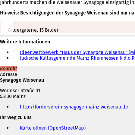
Jahrhunderts machen die Weisenauer Synagoge einzigartig in
Hinweis: Besichtigungen der Synagoge Weisenau sind nur na
Bildergalerie, 15 Bilder
Weitere Informationen
Ideenwettbewerb "Haus der Synagoge Weisenau" (Mä
Jüdische Kultusgemeinde Mainz-Rheinhessen K.d.ö.R.
Kontakt
Adresse
Synagoge Weisenau
Wormser Straße 31
55130 Mainz
Telefon,
http://förderverein-synagoge-mainz-weisenau.de
(
Fax
Ö
und
Ihr Weg zu uns
f
E-
f
Mail-
Karte öffnen (OpenStreetMap)
(
n
Adresse
Ö