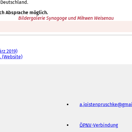
 Deutschland.
ch Absprache möglich.
Bildergalerie Synagoge und Mikwen Weisenau
rz 2019)
 (Website)
(
Ö
f
f
n
e
t
i
n
a.joistenpruschke
gmai
e
i
n
e
ÖPNV
-Verbindung
(
m
Ö