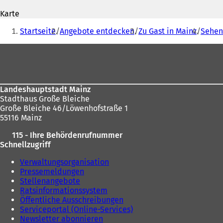
e
f
t
Karte
f
i
Sie
n
n
Startseite
Angebote entdecken
Zu Gast in Mainz
Sehen
e
befinden
e
t
i
Fußbereich
sich
i
n
n
hier:
e
e
m
i
n
Landeshauptstadt Mainz
n
e
Stadthaus Große Bleiche
e
u
Große Bleiche 46/Löwenhofstraße 1
m
e
55116 Mainz
n
n
e
T
115 - Ihre Behördenrufnummer
u
a
Schnellzugriff
e
b
n
)
Verwaltungsorganisation
T
Pressemeldungen
a
Stellenangebote
b
Ratsinformationssystem
)
Öffentliche Ausschreibungen
Serviceportal (Online-Services)
Newsletter abonnieren