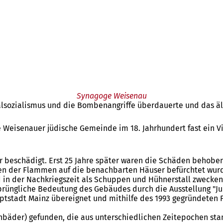
Synagoge Weisenau
ionalsozialismus und die Bombenangriffe überdauerte und das 
e Weisenauer jüdische Gemeinde im 18. Jahrhundert fast ein 
r beschädigt. Erst 25 Jahre später waren die Schäden behobe
en der Flammen auf die benachbarten Häuser befürchtet wurde
in der Nachkriegszeit als Schuppen und Hühnerstall zwecken
rsprüngliche Bedeutung des Gebäudes durch die Ausstellung "J
stadt Mainz übereignet und mithilfe des 1993 gegründeten Fö
hbäder) gefunden, die aus unterschiedlichen Zeitepochen sta