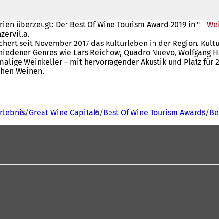
rien überzeugt: Der Best Of Wine Tourism Award 2019 in "
We
zervilla.
chert seit November 2017 das Kulturleben in der Region. Kult
iedener Genres wie Lars Reichow, Quadro Nuevo, Wolfgang Haff
lige Weinkeller – mit hervorragender Akustik und Platz für 2
schen Weinen.
rlebnis
Great Wine Capitals
Best Of Wine Tourism Awards
Be