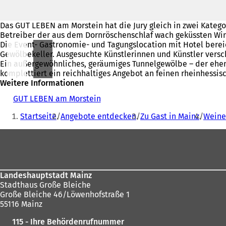
Das GUT LEBEN am Morstein hat die Jury gleich in zwei Katego
Betreiber der aus dem Dornröschenschlaf wach geküssten Win
Die Event- Gastronomie- und Tagungslocation mit Hotel berei
Gewölbekeller. Ausgesuchte Künstlerinnen und Künstler versch
Ein außergewöhnliches, geräumiges Tunnelgewölbe – der ehema
komplettiert ein reichhaltiges Angebot an feinen rheinhessi
Weitere Informationen
GUT LEBEN am Morstein
(
Sie
Ö
Startseite
Angebote entdecken
Zu Gast in Mainz
Weine
f
befinden
f
Fußbereich
sich
n
e
hier:
t
i
n
Landeshauptstadt Mainz
e
Stadthaus Große Bleiche
i
Große Bleiche 46/Löwenhofstraße 1
n
55116 Mainz
e
115 - Ihre Behördenrufnummer
m