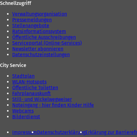
Schnellzugriff
n
e
Verwaltungsorganisation
u
Pressemeldungen
e
Stellenangebote
n
Ratsinformationssystem
T
Öffentliche Ausschreibungen
a
Serviceportal (Online-Services)
b
Newsletter abonnieren
)
Datenschutzeinstellungen
City Service
Stadtplan
WLAN-Hotspots
Öffentliche Toiletten
Fahrplanauskunft
Still- und Wickelwegweiser
Noteingang - hier finden Kinder Hilfe
Webcams
Bilderdienst
Impressum
Datenschutzerklärung
Erklärung zur Barrieref