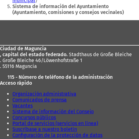
municipal
n
e
Sistema de información del Ayuntamiento
u
e
(Ayuntamiento, comisiones y consejos vecinales)
n
n
a
u
Zona
n
n
de
u
a
e
n
los
v
u
Ciudad de Maguncia
pies
a
e
, capital del estado federado.
Stadthaus de Große Bleiche
p
v
. Große Bleiche 46/Löwenhofstraße 1
e
a
. 55116 Maguncia
s
p
t
e
115 - Número de teléfono de la administración
a
s
Acceso rápido
ñ
t
a
a
Organización administrativa
)
ñ
Comunicados de prensa
a
Vacantes
)
Sistema de información del Consejo
Concursos públicos
Portal de servicios (servicios en línea)
Suscríbase a nuestro boletín
Configuración de la protección de datos