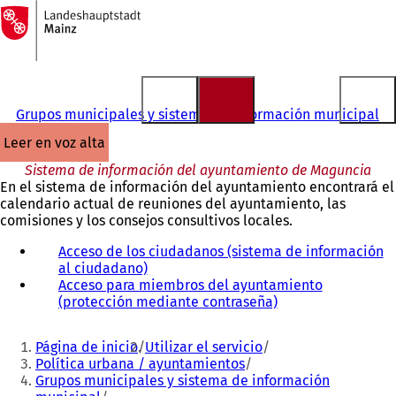
A
la
Saltar al contenido
página
de
inicio
Grupos municipales y sistema de información municipal
leer en voz alta
Sistema de información del ayuntamiento de Maguncia
En el sistema de información del ayuntamiento encontrará el
calendario actual de reuniones del ayuntamiento, las
comisiones y los consejos consultivos locales.
Acceso de los ciudadanos (sistema de información
al ciudadano)
(
Acceso para miembros del ayuntamiento
S
(protección mediante contraseña)
e
(
a
S
Estás
b
e
Página de inicio
Utilizar el servicio
r
a
aquí:
Política urbana / ayuntamientos
e
b
Grupos municipales y sistema de información
e
r