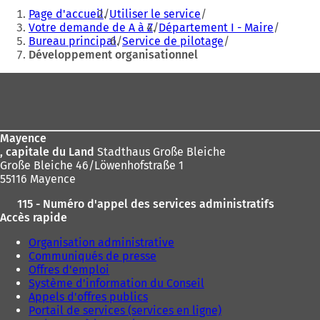
Vous
Page d'accueil
Utiliser le service
êtes
Votre demande de A à Z
Département I - Maire
Bureau principal
Service de pilotage
ici
Développement organisationnel
:
Pied
de
page
Mayence
, capitale du Land
Stadthaus Große Bleiche
Große Bleiche 46/Löwenhofstraße 1
55116 Mayence
115 - Numéro d'appel des services administratifs
Accès rapide
Organisation administrative
Communiqués de presse
Offres d'emploi
Système d'information du Conseil
Appels d'offres publics
Portail de services (services en ligne)