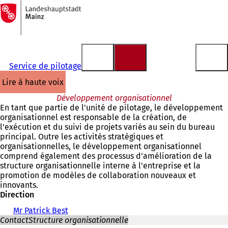
Vers
la
Accéder au contenu
page
d'accueil
Service de pilotage
lire à haute voix
Développement organisationnel
En tant que partie de l'unité de pilotage, le développement
organisationnel est responsable de la création, de
l'exécution et du suivi de projets variés au sein du bureau
principal. Outre les activités stratégiques et
organisationnelles, le développement organisationnel
comprend également des processus d'amélioration de la
structure organisationnelle interne à l'entreprise et la
promotion de modèles de collaboration nouveaux et
innovants.
Direction
Mr Patrick Best
Contact
Structure organisationnelle