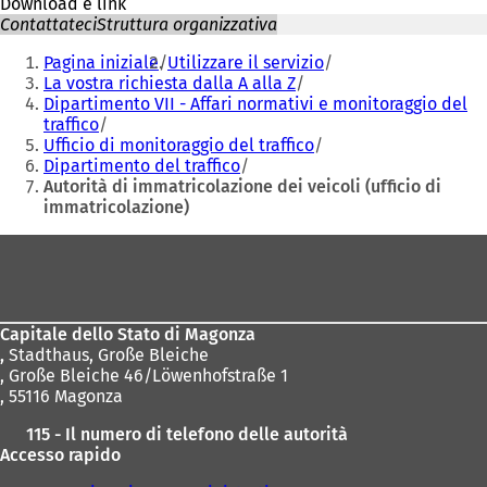
Download e link
Contattateci
Struttura organizzativa
Siete
Pagina iniziale
Utilizzare il servizio
qui:
La vostra richiesta dalla A alla Z
Dipartimento VII - Affari normativi e monitoraggio del
traffico
Ufficio di monitoraggio del traffico
Dipartimento del traffico
Autorità di immatricolazione dei veicoli (ufficio di
immatricolazione)
Area
dei
piedi
Capitale dello Stato di Magonza
,
Stadthaus, Große Bleiche
, Große Bleiche 46/Löwenhofstraße 1
, 55116 Magonza
115 - Il numero di telefono delle autorità
Accesso rapido