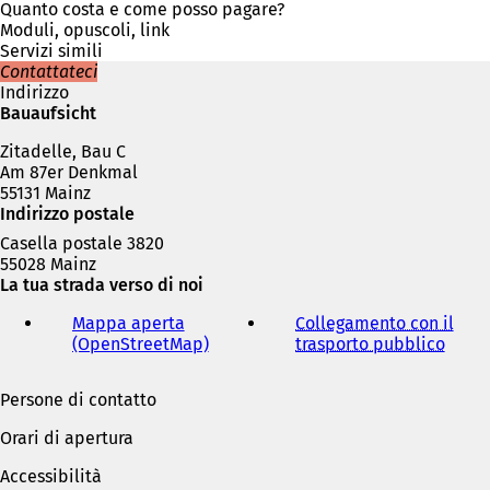
n
Quanto costa e come posso pagare?
a
Moduli, opuscoli, link
n
Servizi simili
u
Contattateci
o
Indirizzo
v
Bauaufsicht
a
Zitadelle, Bau C
s
Am 87er Denkmal
c
55131 Mainz
h
Indirizzo postale
e
d
Casella postale 3820
a
55028 Mainz
)
La tua strada verso di noi
Mappa aperta
Collegamento con il
(OpenStreetMap)
(
trasporto pubblico
(
S
S
i
i
Persone di contatto
a
a
p
p
Orari di apertura
r
r
e
e
Accessibilità
i
i