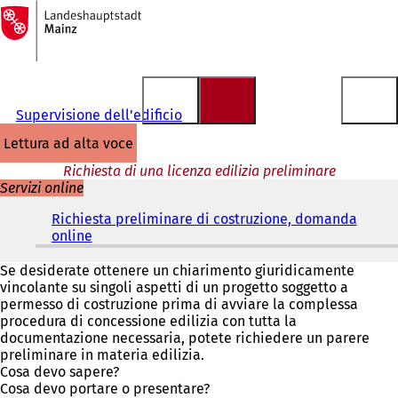
Alla
pagina
Vai al contenuto
iniziale
Supervisione dell'edificio
lettura ad alta voce
Richiesta di una licenza edilizia preliminare
Servizi online
Richiesta preliminare di costruzione, domanda
online
(
S
i
Se desiderate ottenere un chiarimento giuridicamente
a
vincolante su singoli aspetti di un progetto soggetto a
p
permesso di costruzione prima di avviare la complessa
r
procedura di concessione edilizia con tutta la
e
documentazione necessaria, potete richiedere un parere
i
preliminare in materia edilizia.
n
Cosa devo sapere?
u
Cosa devo portare o presentare?