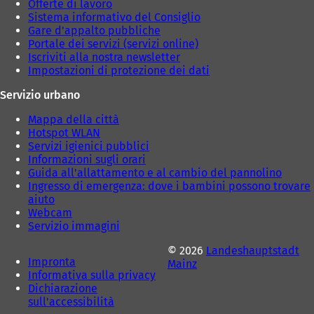
Offerte di lavoro
Sistema informativo del Consiglio
Gare d'appalto pubbliche
Portale dei servizi (servizi online)
Iscriviti alla nostra newsletter
Impostazioni di protezione dei dati
Servizio urbano
Mappa della città
Hotspot WLAN
Servizi igienici pubblici
Informazioni sugli orari
Guida all'allattamento e al cambio del pannolino
Ingresso di emergenza: dove i bambini possono trovare
aiuto
Webcam
Servizio immagini
© 2026
Landeshauptstadt
Impronta
Mainz
Informativa sulla privacy
Dichiarazione
sull'accessibilità