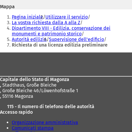
n
n
Mappa
u
u
Siete
n
n
Pagina iniziale
Utilizzare il servizio
qui:
a
a
La vostra richiesta dalla A alla Z
n
n
Dipartimento VIII - Edilizia, conservazione dei
u
u
monumenti e patrimonio storico
o
o
Autorità edilizia
Supervisione dell'edificio
v
v
Richiesta di una licenza edilizia preliminare
a
a
Area
s
s
c
c
dei
h
h
piedi
e
e
d
d
Capitale dello Stato di Magonza
a
a
,
Stadthaus, Große Bleiche
)
)
, Große Bleiche 46/Löwenhofstraße 1
, 55116 Magonza
115 - Il numero di telefono delle autorità
Accesso rapido
Organizzazione amministrativa
Comunicati stampa