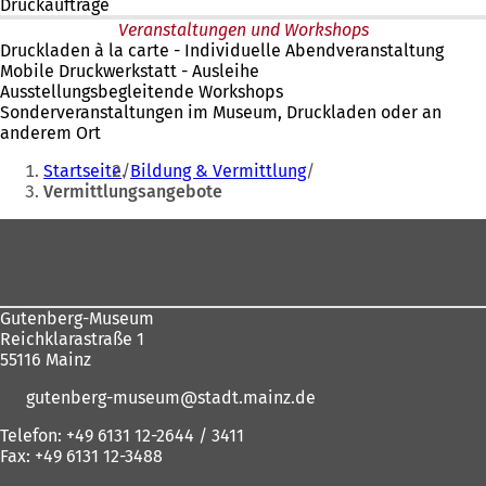
Druckaufträge
Veranstaltungen und Workshops
Druckladen à la carte - Individuelle Abendveranstaltung
Mobile Druckwerkstatt - Ausleihe
Ausstellungsbegleitende Workshops
Sonderveranstaltungen im Museum, Druckladen oder an
anderem Ort
Sie
Startseite
Bildung & Vermittlung
befinden
Vermittlungsangebote
sich
Fußbereich
hier:
Gutenberg-Museum
Reichklarastraße 1
55116 Mainz
gutenberg-museum
stadt.mainz
de
Telefon: +49 6131 12-2644 / 3411
Fax: +49 6131 12-3488