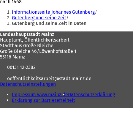
nach 1468
Sie
Informationsseite Johannes Gutenberg
befinden
Gutenberg und seine Zeit
Gutenberg und seine Zeit in Daten
sich
hier:
Fußbereich
Landeshauptstadt Mainz
Hauptamt, Öffentlichkeitsarbeit
Stadthaus Große Bleiche
Große Bleiche 46/Löwenhofstraße 1
55116 Mainz
06131 12-2382
oeffentlichkeitsarbeit
stadt.mainz
de
Datenschutzeinstellungen
Impressum www.mainz.de
Datenschutzerklärung
Erklärung zur Barrierefreiheit