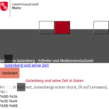
Zur
Startseite
Inhalt anspringen
Johannes Gutenberg - Erfinder und Medienrevolutionär
Gutenberg und seine Zeit
vorlesen
Gutenberg und seine Zeit in Daten
Friedrich Reichert, Gutenbergs erster Druck, Öl auf Leinwand,
1871
1400-1434
1435-1449
1450-1468