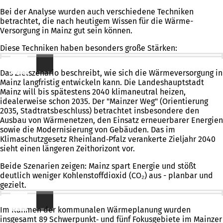
Bei der Analyse wurden auch verschiedene Techniken
betrachtet, die nach heutigem Wissen für die Wärme-
Versorgung in Mainz gut sein können.
Diese Techniken haben besonders große Stärken:
Zielszenario: Wo wollen wir hin?
Das Zielszenario beschreibt, wie sich die Wärmeversorgung in
Mainz langfristig entwickeln kann. Die Landeshauptstadt
Mainz will bis spätestens 2040 klimaneutral heizen,
idealerweise schon 2035. Der "Mainzer Weg" (Orientierung
2035, Stadtratsbeschluss) betrachtet insbesondere den
Ausbau von Wärmenetzen, den Einsatz erneuerbarer Energien
sowie die Modernisierung von Gebäuden. Das im
Klimaschutzgesetz Rheinland‑Pfalz verankerte Zieljahr 2040
sieht einen längeren Zeithorizont vor.
Beide Szenarien zeigen: Mainz spart Energie und stößt
deutlich weniger Kohlenstoffdioxid (CO₂) aus - planbar und
gezielt.
Schwerpunkt- und Fokusgebiete
Im Rahmen der kommunalen Wärmeplanung wurden
insgesamt 89 Schwerpunkt‑ und fünf Fokusgebiete im Mainzer