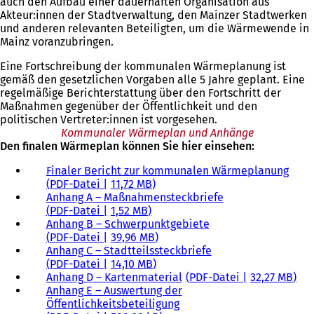
auch den Aufbau einer dauerhaften Organisation aus
Akteur:innen der Stadtverwaltung, den Mainzer Stadtwerken
und anderen relevanten Beteiligten, um die Wärmewende in
Mainz voranzubringen.
Eine Fortschreibung der kommunalen Wärmeplanung ist
gemäß den gesetzlichen Vorgaben alle 5 Jahre geplant. Eine
regelmäßige Berichterstattung über den Fortschritt der
Maßnahmen gegenüber der Öffentlichkeit und den
politischen Vertreter:innen ist vorgesehen.
Kommunaler Wärmeplan und Anhänge
Den finalen Wärmeplan können Sie hier einsehen:
Finaler Bericht zur kommunalen Wärmeplanung
PDF
-Datei
11,72 MB
Anhang A – Maßnahmensteckbriefe
PDF
-Datei
1,52 MB
Anhang B – Schwerpunktgebiete
PDF
-Datei
39,96 MB
Anhang C – Stadtteilssteckbriefe
PDF
-Datei
14,10 MB
Anhang D – Kartenmaterial
PDF
-Datei
32,27 MB
Anhang E – Auswertung der
Öffentlichkeitsbeteiligung