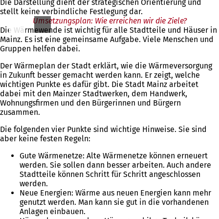
Die Darstellung dient der strategischen Orientierung und
n
stellt keine verbindliche Festlegung dar.
e
Umsetzungsplan: Wie erreichen wir die Ziele?
i
Die Wärmewende ist wichtig für alle Stadtteile und Häuser in
n
Mainz. Es ist eine gemeinsame Aufgabe. Viele Menschen und
e
Gruppen helfen dabei.
m
n
Der Wärmeplan der Stadt erklärt, wie die Wärmeversorgung
e
in Zukunft besser gemacht werden kann. Er zeigt, welche
u
wichtigen Punkte es dafür gibt. Die Stadt Mainz arbeitet
e
dabei mit den Mainzer Stadtwerken, dem Handwerk,
n
Wohnungsfirmen und den Bürgerinnen und Bürgern
T
zusammen.
a
b
Die folgenden vier Punkte sind wichtige Hinweise. Sie sind
)
aber keine festen Regeln:
Gute Wärmenetze: Alte Wärmenetze können erneuert
werden. Sie sollen dann besser arbeiten. Auch andere
Stadtteile können Schritt für Schritt angeschlossen
werden.
Neue Energien: Wärme aus neuen Energien kann mehr
genutzt werden. Man kann sie gut in die vorhandenen
Anlagen einbauen.