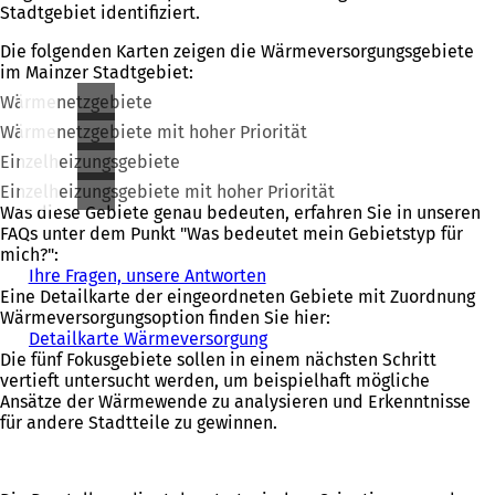
Stadtgebiet identifiziert.
Die folgenden Karten zeigen die Wärmeversorgungsgebiete
im Mainzer Stadtgebiet:
Wärmenetzgebiete
Wärmenetzgebiete mit hoher Priorität
Einzelheizungsgebiete
Einzelheizungsgebiete mit hoher Priorität
Was diese Gebiete genau bedeuten, erfahren Sie in unseren
FAQs unter dem Punkt "Was bedeutet mein Gebietstyp für
mich?":
Ihre Fragen, unsere Antworten
Eine Detailkarte der eingeordneten Gebiete mit Zuordnung
Wärmeversorgungsoption finden Sie hier:
Detailkarte Wärmeversorgung
(
Die fünf Fokusgebiete sollen in einem nächsten Schritt
Ö
vertieft untersucht werden, um beispielhaft mögliche
f
Ansätze der Wärmewende zu analysieren und Erkenntnisse
f
für andere Stadtteile zu gewinnen.
n
e
t
i