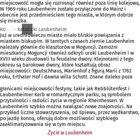
miejscowość mogła się rozrosnąć również poza linię kolejową.
W 1969 roku Laubenheim zostało przyłączone do Mainz i
obecnie jest przedmieściem tego miasta, w którym dobrze
się mieszka.
Kościół katolicki Laubenheim
Już w średniowieczu miasto miało bliskie powiązania z
miastem biskupim. W tamtych czasach ziemie Laubenheim
należały głównie do klasztorów w Moguncji. Zamożni
mieszkańcy Moguncji również odkryli uroki Laubenheim i w
XVIII wieku zbudowali tu feudalne dwory. Klejnotami z tego
okresu są barokowe dwory, które kształtują obraz
miejscowości: Deutschhaus, Marienhof z figurą Marii z 1762
roku, Erthaler Hof i dawna willa Schott. Znane daleko poza
granicami miejscowości festyny, takie jak Rebblütenfest i
Laubenheimer Kerb w romantycznym parku, są symbolem
przytulności i radości życia w regionie Rheinhessen. W
Laubenheim szybko można nawiązać nowe znajomości. Na
przykład liczne stowarzyszenia, od śpiewu, przez wędkarstwo,
po jazdę konną, oferują dobre możliwości szybkiego
zaaklimatyzowania się w tym miejscu.
Życie w Laubenheim