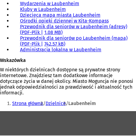
Wydarzenia w Laubenheim
Kluby w Laubenheim
Dziecięca mapa miasta Laubenheim
Ośrodki opieki dziennej w Kita-Kompass
Przewodnik dla seniorów w Laubenheim (adresy)
PDF
-Plik
1,08 MB
Przewodnik dla seniorów po Laubenheim (mapa)
PDF
-Plik
742,57 kB
Administracja lokalna w Laubenheim
Wskazówka
W niektórych dzielnicach dostępne są prywatne strony
internetowe. Znajdziesz tam dodatkowe informacje
dotyczące życia w danej okolicy. Miasto Moguncja nie ponosi
jednak odpowiedzialności za prawdziwość i aktualność tych
informacji.
Jesteś
Strona główna
Dzielnice
Laubenheim
tutaj:
Obszar
stóp