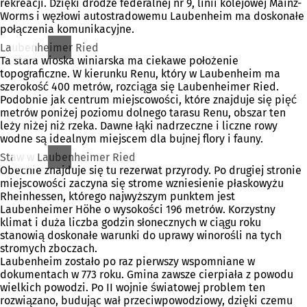
rekreacji. Dzięki drodze federalnej nr 9, linii kolejowej Mainz-
Worms i węzłowi autostradowemu Laubenheim ma doskonałe
połączenia komunikacyjne.
Laubenheimer Ried
Ta stara wioska winiarska ma ciekawe położenie
topograficzne. W kierunku Renu, który w Laubenheim ma
szerokość 400 metrów, rozciąga się Laubenheimer Ried.
Podobnie jak centrum miejscowości, które znajduje się pięć
metrów poniżej poziomu dolnego tarasu Renu, obszar ten
leży niżej niż rzeka. Dawne łąki nadrzeczne i liczne rowy
wodne są idealnym miejscem dla bujnej flory i fauny.
Staw w Laubenheimer Ried
Obecnie znajduje się tu rezerwat przyrody. Po drugiej stronie
miejscowości zaczyna się strome wzniesienie płaskowyżu
Rheinhessen, którego najwyższym punktem jest
Laubenheimer Höhe o wysokości 196 metrów. Korzystny
klimat i duża liczba godzin słonecznych w ciągu roku
stanowią doskonałe warunki do uprawy winorośli na tych
stromych zboczach.
Laubenheim zostało po raz pierwszy wspomniane w
dokumentach w 773 roku. Gmina zawsze cierpiała z powodu
wielkich powodzi. Po II wojnie światowej problem ten
rozwiązano, budując wał przeciwpowodziowy, dzięki czemu