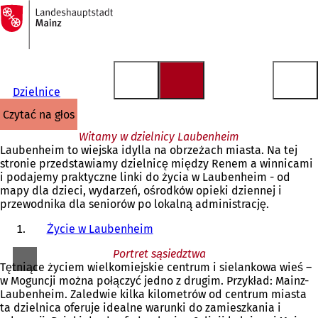
Do
strony
Przejdź do treści
głównej
Dzielnice
czytać na głos
Witamy w dzielnicy Laubenheim
Laubenheim to wiejska idylla na obrzeżach miasta. Na tej
stronie przedstawiamy dzielnicę między Renem a winnicami
i podajemy praktyczne linki do życia w Laubenheim - od
mapy dla dzieci, wydarzeń, ośrodków opieki dziennej i
przewodnika dla seniorów po lokalną administrację.
Życie w Laubenheim
Portret sąsiedztwa
Tętniące życiem wielkomiejskie centrum i sielankowa wieś –
w Moguncji można połączyć jedno z drugim. Przykład: Mainz-
Laubenheim. Zaledwie kilka kilometrów od centrum miasta
ta dzielnica oferuje idealne warunki do zamieszkania i