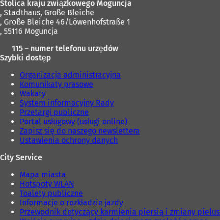
Stolica kraju związkowego Moguncja
j
,
Stadthaus, Große Bleiche
k
, Große Bleiche 46/Löwenhofstraße 1
a
, 55116 Moguncja
r
c
115 – numer telefonu urzędów
i
Szybki dostęp
e
)
Organizacja administracyjna
Komunikaty prasowe
Wakaty
System informacyjny Rady
Przetargi publiczne
Portal usługowy (usługi online)
Zapisz się do naszego newslettera
Ustawienia ochrony danych
City Service
Mapa miasta
Hotspoty WLAN
Toalety publiczne
Informacje o rozkładzie jazdy
Przewodnik dotyczący karmienia piersią i zmiany pielu