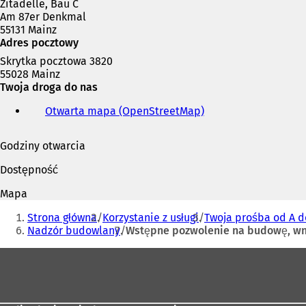
Zitadelle, Bau C
Am 87er Denkmal
n
55131 Mainz
o
Adres pocztowy
e
Skrytka pocztowa 3820
j
55028 Mainz
k
Twoja droga do nas
a
r
Otwarta mapa (OpenStreetMap)
(
c
O
i
t
Godziny otwarcia
e
w
)
i
Dostępność
e
r
Mapa
a
Jesteś
s
Strona główna
Korzystanie z usługi
Twoja prośba od A d
tutaj:
i
Nadzór budowlany
Wstępne pozwolenie na budowę, wn
ę
w
Obszar
n
stóp
o
w
e