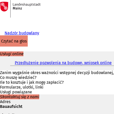
Do
strony
Przejdź do treści
głównej
Nadzór budowlany
czytać na głos
Usługi online
Przedłużenie pozwolenia na budowę, wniosek online
(
t
Zanim wygaśnie okres ważności wstępnej decyzji budowlanej,
Co muszę wiedzieć?
i
Ile to kosztuje i jak mogę zapłacić?
e
Formularze, ulotki, linki
r
Usługi powiązane
a
Skontaktuj się z nami
s
Adres
i
Bauaufsicht
ę