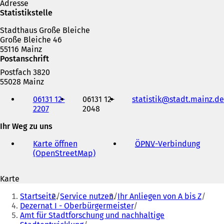
Adresse
Statistikstelle
Stadthaus Große Bleiche
Große Bleiche 46
55116 Mainz
Postanschrift
Postfach 3820
55028 Mainz
Telefon,
06131 12-
06131 12-
statistik
stadt.mainz
de
Fax
2207
2048
und
E-
Ihr Weg zu uns
Mail-
Adresse
Karte öffnen
ÖPNV
-Verbindung
(
(OpenStreetMap)
(
Ö
Ö
f
f
f
Karte
f
n
Sie
n
e
Startseite
Service nutzen
Ihr Anliegen von A bis Z
e
t
befinden
Dezernat I - Oberbürgermeister
t
i
Amt für Stadtforschung und nachhaltige
sich
i
n