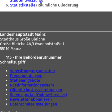
Stadtentwicklung
n
e
hier:
Statistikstelle
Räumliche Gliederung
e
i
i
n
Fußbereich
n
e
e
m
m
n
n
e
Landeshauptstadt Mainz
e
u
Stadthaus Große Bleiche
u
e
Große Bleiche 46/Löwenhofstraße 1
e
n
55116 Mainz
n
T
T
a
115 - Ihre Behördenrufnummer
a
b
Schnellzugriff
b
)
)
Verwaltungsorganisation
Pressemeldungen
Stellenangebote
Ratsinformationssystem
Öffentliche Ausschreibungen
Serviceportal (Online-Services)
Newsletter abonnieren
Datenschutzeinstellungen