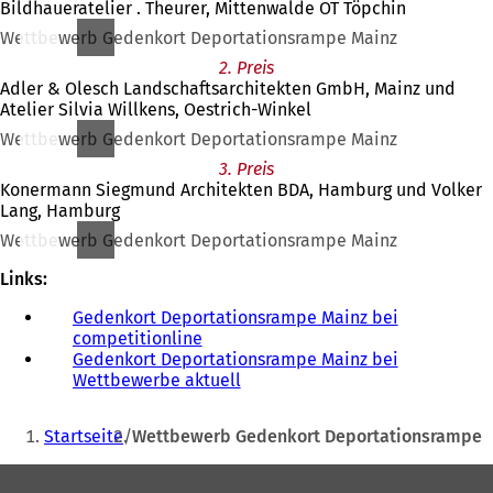
Bildhaueratelier . Theurer, Mittenwalde OT Töpchin
Wettbewerb Gedenkort Deportationsrampe Mainz
2. Preis
Adler & Olesch Landschaftsarchitekten GmbH, Mainz und
Atelier Silvia Willkens, Oestrich-Winkel
Wettbewerb Gedenkort Deportationsrampe Mainz
3. Preis
Konermann Siegmund Architekten BDA, Hamburg und Volker
Lang, Hamburg
Wettbewerb Gedenkort Deportationsrampe Mainz
Links:
Gedenkort Deportationsrampe Mainz bei
competitionline
(
Gedenkort Deportationsrampe Mainz bei
Ö
Wettbewerbe aktuell
f
(
f
Ö
Sie
n
f
Startseite
Wettbewerb Gedenkort Deportationsrampe
e
f
befinden
t
n
Fußbereich
sich
i
e