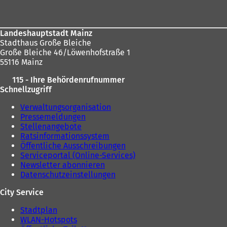
n
t
hier:
e
i
i
n
Landeshauptstadt Mainz
n
e
Stadthaus Große Bleiche
e
i
Große Bleiche 46/Löwenhofstraße 1
m
n
55116 Mainz
n
e
e
m
115 - Ihre Behördenrufnummer
u
n
Schnellzugriff
e
e
n
u
Verwaltungsorganisation
T
e
Pressemeldungen
a
n
Stellenangebote
b
T
Ratsinformationssystem
)
a
Öffentliche Ausschreibungen
b
Serviceportal (Online-Services)
)
Newsletter abonnieren
Datenschutzeinstellungen
City Service
Stadtplan
WLAN-Hotspots