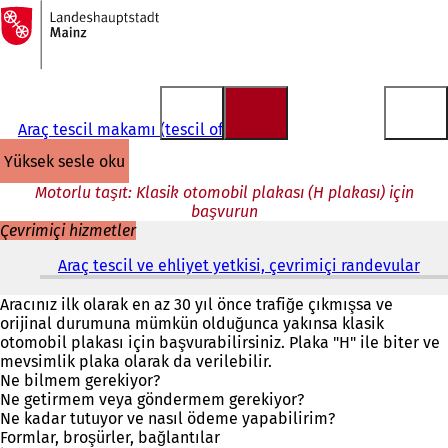
Ana
sayfaya
İçeriğe atla
Araç tescil makamı (tescil ofisi)
yüksek sesle oku
Motorlu taşıt: Klasik otomobil plakası (H plakası) için
başvurun
Çevrimiçi hizmetler
Araç tescil ve ehliyet yetkisi, çevrimiçi randevular
(
Y
e
Aracınız ilk olarak en az 30 yıl önce trafiğe çıkmışsa ve
n
orijinal durumuna mümkün olduğunca yakınsa klasik
i
otomobil plakası için başvurabilirsiniz. Plaka "H" ile biter ve
b
mevsimlik plaka olarak da verilebilir.
i
Ne bilmem gerekiyor?
r
Ne getirmem veya göndermem gerekiyor?
s
Ne kadar tutuyor ve nasıl ödeme yapabilirim?
e
Formlar, broşürler, bağlantılar