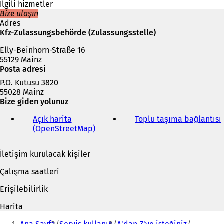
k
İlgili hizmetler
m
Bize ulaşın
e
Adres
d
Kfz-Zulassungsbehörde (Zulassungsstelle)
e
Elly-Beinhorn-Straße 16
a
55129 Mainz
ç
Posta adresi
ı
l
P.O. Kutusu 3820
ı
55028 Mainz
r
Bize giden yolunuz
)
Açık harita
Toplu taşıma bağlantısı
(
(OpenStreetMap)
(
Y
e
İletişim kurulacak kişiler
n
i
i
Çalışma saatleri
b
i
i
Erişilebilirlik
r
s
Harita
e
Buradasınız:
k