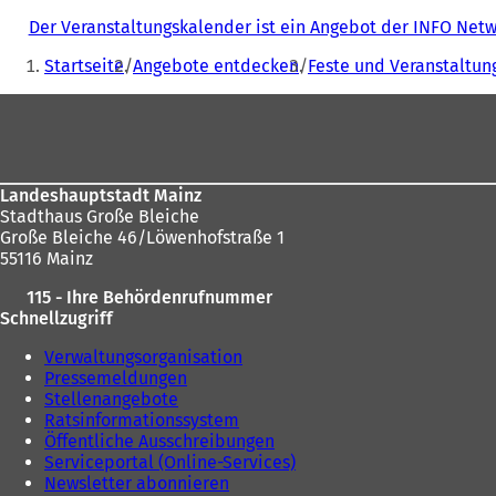
Der Veranstaltungskalender ist ein Angebot der INFO Ne
Sie
Startseite
Angebote entdecken
Feste und Veranstaltun
befinden
Fußbereich
sich
hier:
Landeshauptstadt Mainz
Stadthaus Große Bleiche
Große Bleiche 46/Löwenhofstraße 1
55116 Mainz
115 - Ihre Behördenrufnummer
Schnellzugriff
Verwaltungsorganisation
Pressemeldungen
Stellenangebote
Ratsinformationssystem
Öffentliche Ausschreibungen
Serviceportal (Online-Services)
Newsletter abonnieren