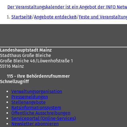
Der Veranstaltungskalender ist ein Angebot der INFO Ne
Sie
Startseite
Angebote entdecken
Feste und Veranstaltun
befinden
Fußbereich
sich
hier:
Landeshauptstadt Mainz
Stadthaus Große Bleiche
Große Bleiche 46/Löwenhofstraße 1
55116 Mainz
115 - Ihre Behördenrufnummer
Schnellzugriff
Verwaltungsorganisation
Pressemeldungen
Stellenangebote
Ratsinformationssystem
Öffentliche Ausschreibungen
Serviceportal (Online-Services)
Newsletter abonnieren