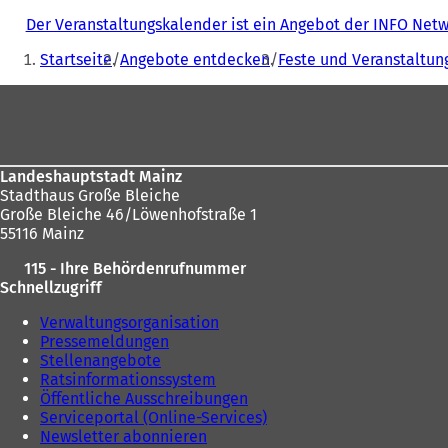
Der Veranstaltungskalender ist ein Angebot der INFO Ne
Sie
Startseite
Angebote entdecken
Feste und Veranstaltun
befinden
Fußbereich
sich
hier:
Landeshauptstadt Mainz
Stadthaus Große Bleiche
Große Bleiche 46/Löwenhofstraße 1
55116 Mainz
115 - Ihre Behördenrufnummer
Schnellzugriff
Verwaltungsorganisation
Pressemeldungen
Stellenangebote
Ratsinformationssystem
Öffentliche Ausschreibungen
Serviceportal (Online-Services)
Newsletter abonnieren