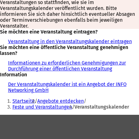
Veranstaltungen so stattfinden, wie sie im
Veranstaltungskalender veröffentlicht wurden. Bitte
informieren Sie sich daher hinsichtlich eventueller Absagen
oder Terminverschiebungen ebenfalls beim jeweiligen
Veranstalter.
Sie möchten eine Veranstaltung eintragen?
Veranstaltung in den Veranstaltungskalender eintragen
Sie möchten eine öffentliche Veranstaltung genehmigen
lassen?
Informationen zu erforderlichen Genehmigungen zur
Durchführung einer öffentlichen Veranstaltung
Information
Der Veranstaltungskalender ist ein Angebot der INFO
Networking GmbH
Sie
Startseite
Angebote entdecken
befinden
Feste und Veranstaltungen
Veranstaltungskalender
sich
Fußbereich
hier: