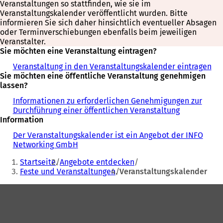
Veranstaltungen so stattfinden, wie sie im
Veranstaltungskalender veröffentlicht wurden. Bitte
informieren Sie sich daher hinsichtlich eventueller Absagen
oder Terminverschiebungen ebenfalls beim jeweiligen
Veranstalter.
Sie möchten eine Veranstaltung eintragen?
Veranstaltung in den Veranstaltungskalender eintragen
Sie möchten eine öffentliche Veranstaltung genehmigen
lassen?
Informationen zu erforderlichen Genehmigungen zur
Durchführung einer öffentlichen Veranstaltung
Information
Der Veranstaltungskalender ist ein Angebot der INFO
Networking GmbH
Sie
Startseite
Angebote entdecken
befinden
Feste und Veranstaltungen
Veranstaltungskalender
sich
Fußbereich
hier: