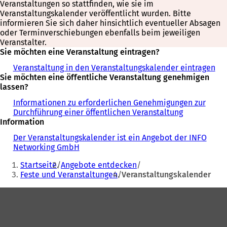
Veranstaltungen so stattfinden, wie sie im
Veranstaltungskalender veröffentlicht wurden. Bitte
informieren Sie sich daher hinsichtlich eventueller Absagen
oder Terminverschiebungen ebenfalls beim jeweiligen
Veranstalter.
Sie möchten eine Veranstaltung eintragen?
Veranstaltung in den Veranstaltungskalender eintragen
Sie möchten eine öffentliche Veranstaltung genehmigen
lassen?
Informationen zu erforderlichen Genehmigungen zur
Durchführung einer öffentlichen Veranstaltung
Information
Der Veranstaltungskalender ist ein Angebot der INFO
Networking GmbH
Sie
Startseite
Angebote entdecken
befinden
Feste und Veranstaltungen
Veranstaltungskalender
sich
Fußbereich
hier: