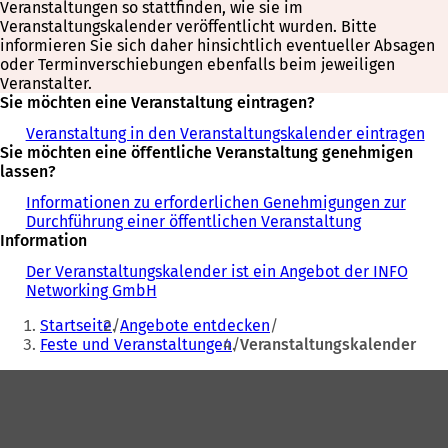
Veranstaltungen so stattfinden, wie sie im
Veranstaltungskalender veröffentlicht wurden. Bitte
informieren Sie sich daher hinsichtlich eventueller Absagen
oder Terminverschiebungen ebenfalls beim jeweiligen
Veranstalter.
Sie möchten eine Veranstaltung eintragen?
Veranstaltung in den Veranstaltungskalender eintragen
Sie möchten eine öffentliche Veranstaltung genehmigen
lassen?
Informationen zu erforderlichen Genehmigungen zur
Durchführung einer öffentlichen Veranstaltung
Information
Der Veranstaltungskalender ist ein Angebot der INFO
Networking GmbH
Sie
Startseite
Angebote entdecken
befinden
Feste und Veranstaltungen
Veranstaltungskalender
sich
Fußbereich
hier: