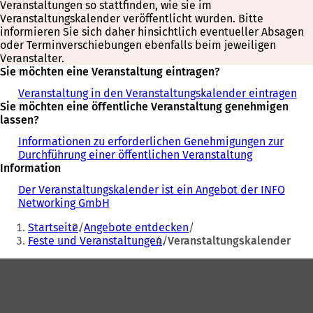
Veranstaltungen so stattfinden, wie sie im
Veranstaltungskalender veröffentlicht wurden. Bitte
informieren Sie sich daher hinsichtlich eventueller Absagen
oder Terminverschiebungen ebenfalls beim jeweiligen
Veranstalter.
Sie möchten eine Veranstaltung eintragen?
Veranstaltung in den Veranstaltungskalender eintragen
Sie möchten eine öffentliche Veranstaltung genehmigen
lassen?
Informationen zu erforderlichen Genehmigungen zur
Durchführung einer öffentlichen Veranstaltung
Information
Der Veranstaltungskalender ist ein Angebot der INFO
Networking GmbH
Sie
Startseite
Angebote entdecken
befinden
Feste und Veranstaltungen
Veranstaltungskalender
sich
Fußbereich
hier: