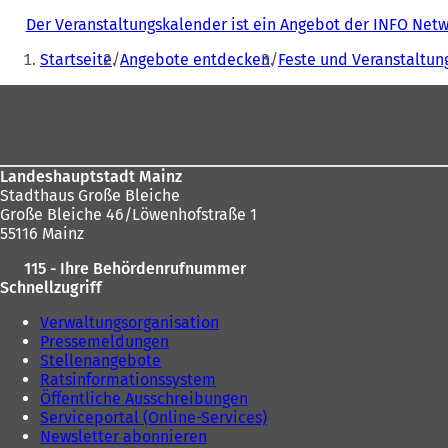
Der Veranstaltungskalender ist ein Angebot der INFO Ne
Sie
Startseite
Angebote entdecken
Feste und Veranstaltun
befinden
Fußbereich
sich
hier:
Landeshauptstadt Mainz
Stadthaus Große Bleiche
Große Bleiche 46/Löwenhofstraße 1
55116 Mainz
115 - Ihre Behördenrufnummer
Schnellzugriff
Verwaltungsorganisation
Pressemeldungen
Stellenangebote
Ratsinformationssystem
Öffentliche Ausschreibungen
Serviceportal (Online-Services)
Newsletter abonnieren