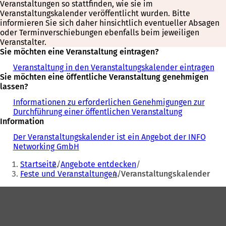
Veranstaltungen so stattfinden, wie sie im
Veranstaltungskalender veröffentlicht wurden. Bitte
informieren Sie sich daher hinsichtlich eventueller Absagen
oder Terminverschiebungen ebenfalls beim jeweiligen
Veranstalter.
Sie möchten eine Veranstaltung eintragen?
Veranstaltung in den Veranstaltungskalender eintragen
Sie möchten eine öffentliche Veranstaltung genehmigen
lassen?
Informationen zu erforderlichen Genehmigungen zur
Durchführung einer öffentlichen Veranstaltung
Information
Der Veranstaltungskalender ist ein Angebot der INFO
Networking GmbH
Sie
Startseite
Angebote entdecken
befinden
Feste und Veranstaltungen
Veranstaltungskalender
sich
Fußbereich
hier: