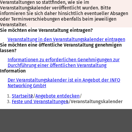
Veranstaltungen so stattfinden, wie sie im
Veranstaltungskalender veröffentlicht wurden. Bitte
informieren Sie sich daher hinsichtlich eventueller Absagen
oder Terminverschiebungen ebenfalls beim jeweiligen
Veranstalter.
Sie möchten eine Veranstaltung eintragen?
Veranstaltung in den Veranstaltungskalender eintragen
Sie möchten eine öffentliche Veranstaltung genehmigen
lassen?
Informationen zu erforderlichen Genehmigungen zur
Durchführung einer öffentlichen Veranstaltung
Information
Der Veranstaltungskalender ist ein Angebot der INFO
Networking GmbH
Sie
Startseite
Angebote entdecken
befinden
Feste und Veranstaltungen
Veranstaltungskalender
sich
Fußbereich
hier: