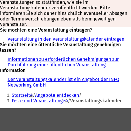
Veranstaltungen so stattfinden, wie sie im
Veranstaltungskalender veröffentlicht wurden. Bitte
informieren Sie sich daher hinsichtlich eventueller Absagen
oder Terminverschiebungen ebenfalls beim jeweiligen
Veranstalter.
Sie möchten eine Veranstaltung eintragen?
Veranstaltung in den Veranstaltungskalender eintragen
Sie möchten eine öffentliche Veranstaltung genehmigen
lassen?
Informationen zu erforderlichen Genehmigungen zur
Durchführung einer öffentlichen Veranstaltung
Information
Der Veranstaltungskalender ist ein Angebot der INFO
Networking GmbH
Sie
Startseite
Angebote entdecken
befinden
Feste und Veranstaltungen
Veranstaltungskalender
sich
Fußbereich
hier: