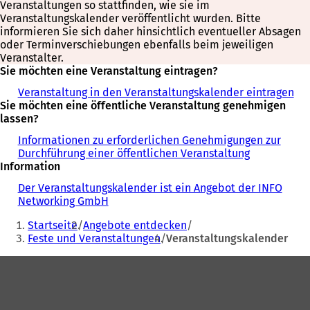
Veranstaltungen so stattfinden, wie sie im
Veranstaltungskalender veröffentlicht wurden. Bitte
informieren Sie sich daher hinsichtlich eventueller Absagen
oder Terminverschiebungen ebenfalls beim jeweiligen
Veranstalter.
Sie möchten eine Veranstaltung eintragen?
Veranstaltung in den Veranstaltungskalender eintragen
Sie möchten eine öffentliche Veranstaltung genehmigen
lassen?
Informationen zu erforderlichen Genehmigungen zur
Durchführung einer öffentlichen Veranstaltung
Information
Der Veranstaltungskalender ist ein Angebot der INFO
Networking GmbH
Sie
Startseite
Angebote entdecken
befinden
Feste und Veranstaltungen
Veranstaltungskalender
sich
Fußbereich
hier: