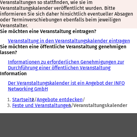
Veranstaltungen so stattfinden, wie sie im
Veranstaltungskalender veröffentlicht wurden. Bitte
informieren Sie sich daher hinsichtlich eventueller Absagen
oder Terminverschiebungen ebenfalls beim jeweiligen
Veranstalter.
Sie möchten eine Veranstaltung eintragen?
Veranstaltung in den Veranstaltungskalender eintragen
Sie möchten eine öffentliche Veranstaltung genehmigen
lassen?
Informationen zu erforderlichen Genehmigungen zur
Durchführung einer öffentlichen Veranstaltung
Information
Der Veranstaltungskalender ist ein Angebot der INFO
Networking GmbH
Sie
Startseite
Angebote entdecken
befinden
Feste und Veranstaltungen
Veranstaltungskalender
sich
Fußbereich
hier: