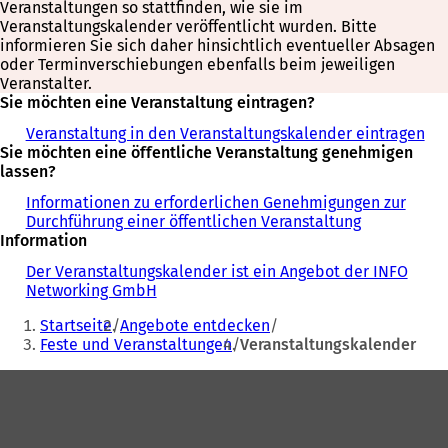
Veranstaltungen so stattfinden, wie sie im
Veranstaltungskalender veröffentlicht wurden. Bitte
informieren Sie sich daher hinsichtlich eventueller Absagen
oder Terminverschiebungen ebenfalls beim jeweiligen
Veranstalter.
Sie möchten eine Veranstaltung eintragen?
Veranstaltung in den Veranstaltungskalender eintragen
Sie möchten eine öffentliche Veranstaltung genehmigen
lassen?
Informationen zu erforderlichen Genehmigungen zur
Durchführung einer öffentlichen Veranstaltung
Information
Der Veranstaltungskalender ist ein Angebot der INFO
Networking GmbH
Sie
Startseite
Angebote entdecken
befinden
Feste und Veranstaltungen
Veranstaltungskalender
sich
Fußbereich
hier: