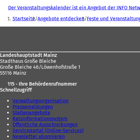
Der Veranstaltungskalender ist ein Angebot der INFO Ne
Sie
Startseite
Angebote entdecken
Feste und Veranstaltun
befinden
Fußbereich
sich
hier:
Landeshauptstadt Mainz
Stadthaus Große Bleiche
Große Bleiche 46/Löwenhofstraße 1
55116 Mainz
115 - Ihre Behördenrufnummer
Schnellzugriff
Verwaltungsorganisation
Pressemeldungen
Stellenangebote
Ratsinformationssystem
Öffentliche Ausschreibungen
Serviceportal (Online-Services)
Newsletter abonnieren