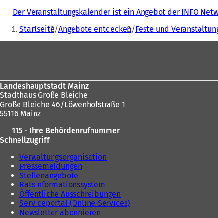
Der Veranstaltungskalender ist ein Angebot der INFO Ne
Sie
Startseite
Angebote entdecken
Feste und Veranstaltun
befinden
Fußbereich
sich
hier:
Landeshauptstadt Mainz
Stadthaus Große Bleiche
Große Bleiche 46/Löwenhofstraße 1
55116 Mainz
115 - Ihre Behördenrufnummer
Schnellzugriff
Verwaltungsorganisation
Pressemeldungen
Stellenangebote
Ratsinformationssystem
Öffentliche Ausschreibungen
Serviceportal (Online-Services)
Newsletter abonnieren