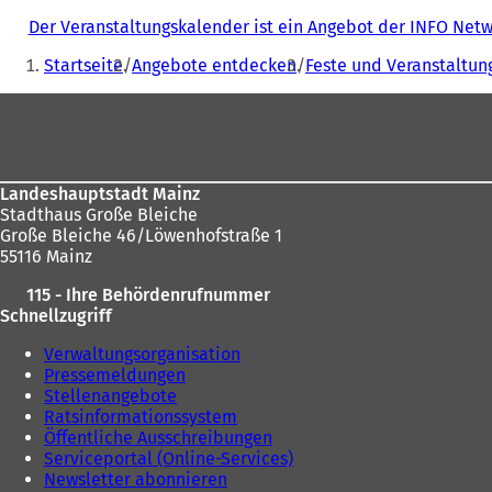
Der Veranstaltungskalender ist ein Angebot der INFO Ne
Sie
Startseite
Angebote entdecken
Feste und Veranstaltun
befinden
Fußbereich
sich
hier:
Landeshauptstadt Mainz
Stadthaus Große Bleiche
Große Bleiche 46/Löwenhofstraße 1
55116 Mainz
115 - Ihre Behördenrufnummer
Schnellzugriff
Verwaltungsorganisation
Pressemeldungen
Stellenangebote
Ratsinformationssystem
Öffentliche Ausschreibungen
Serviceportal (Online-Services)
Newsletter abonnieren