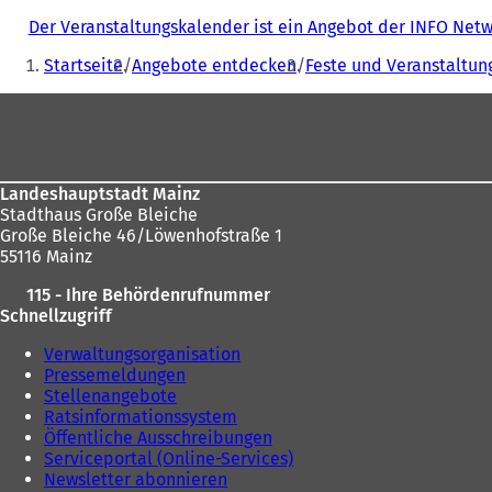
Der Veranstaltungskalender ist ein Angebot der INFO Ne
Sie
Startseite
Angebote entdecken
Feste und Veranstaltun
befinden
Fußbereich
sich
hier:
Landeshauptstadt Mainz
Stadthaus Große Bleiche
Große Bleiche 46/Löwenhofstraße 1
55116 Mainz
115 - Ihre Behördenrufnummer
Schnellzugriff
Verwaltungsorganisation
Pressemeldungen
Stellenangebote
Ratsinformationssystem
Öffentliche Ausschreibungen
Serviceportal (Online-Services)
Newsletter abonnieren