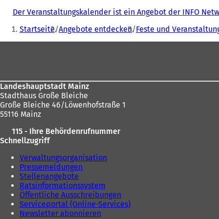
Der Veranstaltungskalender ist ein Angebot der INFO Ne
Sie
Startseite
Angebote entdecken
Feste und Veranstaltun
befinden
Fußbereich
sich
hier:
Landeshauptstadt Mainz
Stadthaus Große Bleiche
Große Bleiche 46/Löwenhofstraße 1
55116 Mainz
115 - Ihre Behördenrufnummer
Schnellzugriff
Verwaltungsorganisation
Pressemeldungen
Stellenangebote
Ratsinformationssystem
Öffentliche Ausschreibungen
Serviceportal (Online-Services)
Newsletter abonnieren