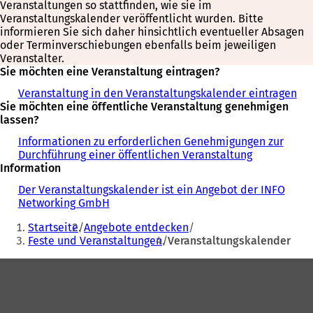
Veranstaltungen so stattfinden, wie sie im
Veranstaltungskalender veröffentlicht wurden. Bitte
informieren Sie sich daher hinsichtlich eventueller Absagen
oder Terminverschiebungen ebenfalls beim jeweiligen
Veranstalter.
Sie möchten eine Veranstaltung eintragen?
Veranstaltung in den Veranstaltungskalender eintragen
Sie möchten eine öffentliche Veranstaltung genehmigen
lassen?
Informationen zu erforderlichen Genehmigungen zur
Durchführung einer öffentlichen Veranstaltung
Information
Der Veranstaltungskalender ist ein Angebot der INFO
Networking GmbH
Sie
Startseite
Angebote entdecken
befinden
Feste und Veranstaltungen
Veranstaltungskalender
sich
Fußbereich
hier: