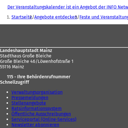
Der Veranstaltungskalender ist ein Angebot der INFO Ne
Sie
Startseite
Angebote entdecken
Feste und Veranstaltun
befinden
Fußbereich
sich
hier:
Landeshauptstadt Mainz
Stadthaus Große Bleiche
Große Bleiche 46/Löwenhofstraße 1
55116 Mainz
115 - Ihre Behördenrufnummer
Schnellzugriff
Verwaltungsorganisation
Pressemeldungen
Stellenangebote
Ratsinformationssystem
Öffentliche Ausschreibungen
Serviceportal (Online-Services)
Newsletter abonnieren