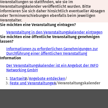
Veranstaltungen so stattfinden, wie sie im
Veranstaltungskalender veröffentlicht wurden. Bitte
informieren Sie sich daher hinsichtlich eventueller Absagen
oder Terminverschiebungen ebenfalls beim jeweiligen
Veranstalter.
Sie möchten eine Veranstaltung eintragen?
Veranstaltung in den Veranstaltungskalender eintragen
Sie möchten eine öffentliche Veranstaltung genehmigen
lassen?
Informationen zu erforderlichen Genehmigungen zur
Durchführung einer öffentlichen Veranstaltung
Information
Der Veranstaltungskalender ist ein Angebot der INFO
Networking GmbH
Sie
Startseite
Angebote entdecken
befinden
Feste und Veranstaltungen
Veranstaltungskalender
sich
Fußbereich
hier: